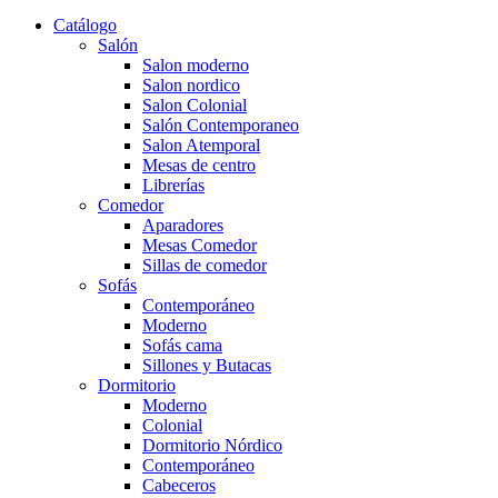
Catálogo
Salón
Salon moderno
Salon nordico
Salon Colonial
Salón Contemporaneo
Salon Atemporal
Mesas de centro
Librerías
Comedor
Aparadores
Mesas Comedor
Sillas de comedor
Sofás
Contemporáneo
Moderno
Sofás cama
Sillones y Butacas
Dormitorio
Moderno
Colonial
Dormitorio Nórdico
Contemporáneo
Cabeceros