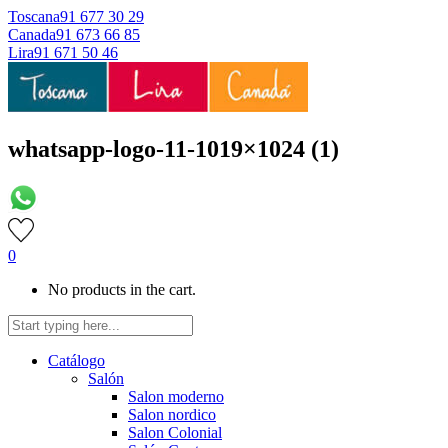
Toscana
91 677 30 29
Canada
91 673 66 85
Lira
91 671 50 46
whatsapp-logo-11-1019×1024 (1)
0
No products in the cart.
Catálogo
Salón
Salon moderno
Salon nordico
Salon Colonial