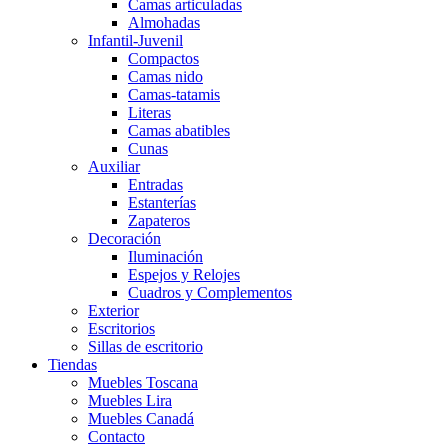
Camas articuladas
Almohadas
Infantil-Juvenil
Compactos
Camas nido
Camas-tatamis
Literas
Camas abatibles
Cunas
Auxiliar
Entradas
Estanterías
Zapateros
Decoración
Iluminación
Espejos y Relojes
Cuadros y Complementos
Exterior
Escritorios
Sillas de escritorio
Tiendas
Muebles Toscana
Muebles Lira
Muebles Canadá
Contacto