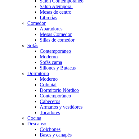
Salón Contemporaneo
Salon Atemporal
Mesas de centro
Librerías
Comedor
Aparadores
Mesas Comedor
Sillas de comedor
Sofás
Contemporáneo
Moderno
Sofás cama
Sillones y Butacas
Dormitorio
Moderno
Colonial
Dormitorio Nórdico
Contemporáneo
Cabeceros
Armarios y vestidores
Tocadores
Cocina
Descanso
Colchones
Bases y canapés