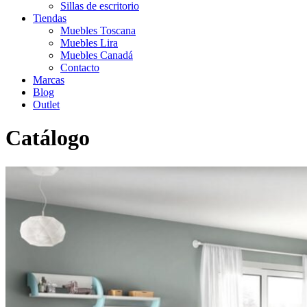
Sillas de escritorio
Tiendas
Muebles Toscana
Muebles Lira
Muebles Canadá
Contacto
Marcas
Blog
Outlet
Catálogo
Inicio
>
Catálogo
>
Infantil-Juvenil
>
Dormitorio infantil 12 con
cuna