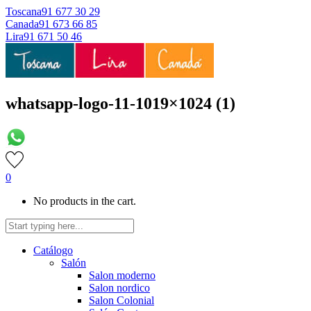
Toscana
91 677 30 29
Canada
91 673 66 85
Lira
91 671 50 46
whatsapp-logo-11-1019×1024 (1)
0
No products in the cart.
Catálogo
Salón
Salon moderno
Salon nordico
Salon Colonial