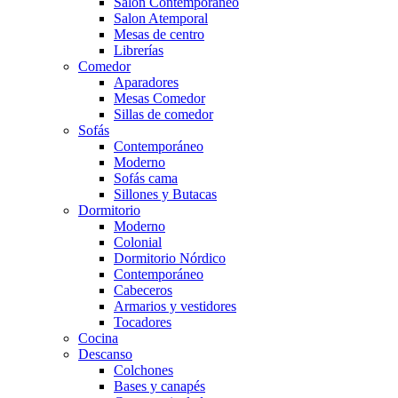
Salón Contemporaneo
Salon Atemporal
Mesas de centro
Librerías
Comedor
Aparadores
Mesas Comedor
Sillas de comedor
Sofás
Contemporáneo
Moderno
Sofás cama
Sillones y Butacas
Dormitorio
Moderno
Colonial
Dormitorio Nórdico
Contemporáneo
Cabeceros
Armarios y vestidores
Tocadores
Cocina
Descanso
Colchones
Bases y canapés