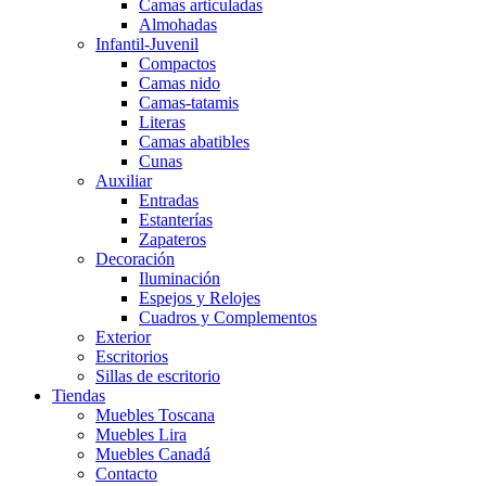
Camas articuladas
Almohadas
Infantil-Juvenil
Compactos
Camas nido
Camas-tatamis
Literas
Camas abatibles
Cunas
Auxiliar
Entradas
Estanterías
Zapateros
Decoración
Iluminación
Espejos y Relojes
Cuadros y Complementos
Exterior
Escritorios
Sillas de escritorio
Tiendas
Muebles Toscana
Muebles Lira
Muebles Canadá
Contacto