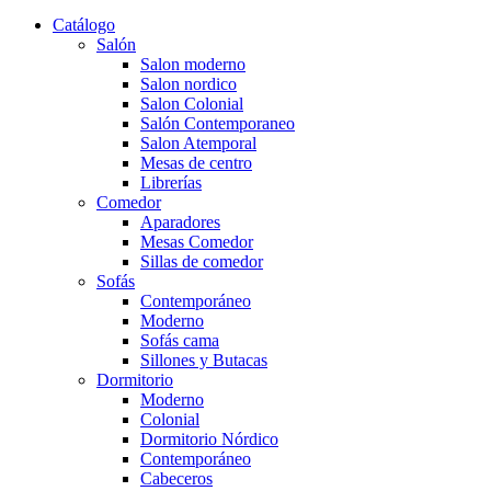
Catálogo
Salón
Salon moderno
Salon nordico
Salon Colonial
Salón Contemporaneo
Salon Atemporal
Mesas de centro
Librerías
Comedor
Aparadores
Mesas Comedor
Sillas de comedor
Sofás
Contemporáneo
Moderno
Sofás cama
Sillones y Butacas
Dormitorio
Moderno
Colonial
Dormitorio Nórdico
Contemporáneo
Cabeceros