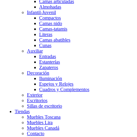
Camas articuladas
Almohadas
Infantil-Juvenil
Compactos
Camas nido
Camas-tatamis
Literas
Camas abatibles
Cunas
Auxiliar
Entradas
Estanterías
Zapateros
Decoración
Iluminación
Espejos y Relojes
Cuadros y Complementos
Exterior
Escritorios
Sillas de escritorio
Tiendas
Muebles Toscana
Muebles Lira
Muebles Canadá
Contacto