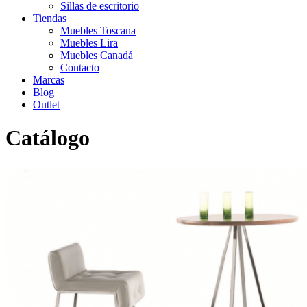
Sillas de escritorio
Tiendas
Muebles Toscana
Muebles Lira
Muebles Canadá
Contacto
Marcas
Blog
Outlet
Catálogo
Inicio
>
Catálogo
>
Auxiliar
>
Conjunto mesa con taburetes 1