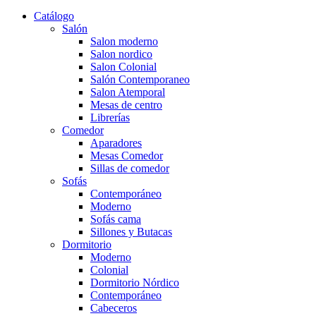
Catálogo
Salón
Salon moderno
Salon nordico
Salon Colonial
Salón Contemporaneo
Salon Atemporal
Mesas de centro
Librerías
Comedor
Aparadores
Mesas Comedor
Sillas de comedor
Sofás
Contemporáneo
Moderno
Sofás cama
Sillones y Butacas
Dormitorio
Moderno
Colonial
Dormitorio Nórdico
Contemporáneo
Cabeceros