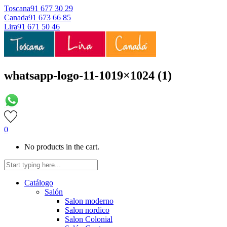
Toscana
91 677 30 29
Canada
91 673 66 85
Lira
91 671 50 46
whatsapp-logo-11-1019×1024 (1)
0
No products in the cart.
Catálogo
Salón
Salon moderno
Salon nordico
Salon Colonial