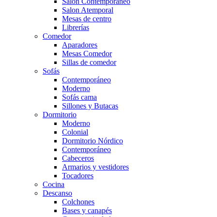
Salón Contemporaneo
Salon Atemporal
Mesas de centro
Librerías
Comedor
Aparadores
Mesas Comedor
Sillas de comedor
Sofás
Contemporáneo
Moderno
Sofás cama
Sillones y Butacas
Dormitorio
Moderno
Colonial
Dormitorio Nórdico
Contemporáneo
Cabeceros
Armarios y vestidores
Tocadores
Cocina
Descanso
Colchones
Bases y canapés