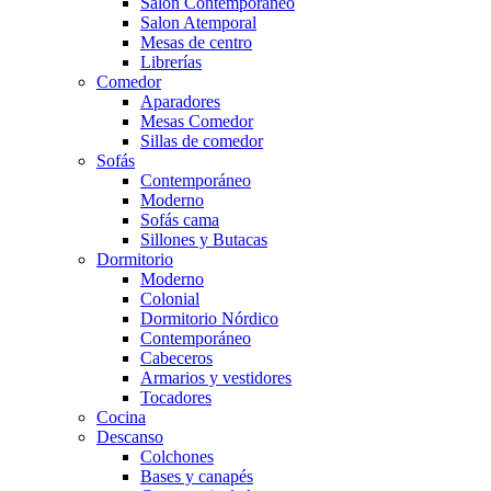
Salón Contemporaneo
Salon Atemporal
Mesas de centro
Librerías
Comedor
Aparadores
Mesas Comedor
Sillas de comedor
Sofás
Contemporáneo
Moderno
Sofás cama
Sillones y Butacas
Dormitorio
Moderno
Colonial
Dormitorio Nórdico
Contemporáneo
Cabeceros
Armarios y vestidores
Tocadores
Cocina
Descanso
Colchones
Bases y canapés