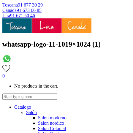
Toscana
91 677 30 29
Canada
91 673 66 85
Lira
91 671 50 46
whatsapp-logo-11-1019×1024 (1)
0
No products in the cart.
Catálogo
Salón
Salon moderno
Salon nordico
Salon Colonial