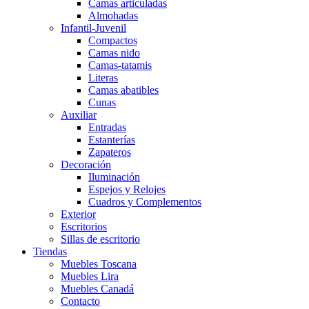
Camas articuladas
Almohadas
Infantil-Juvenil
Compactos
Camas nido
Camas-tatamis
Literas
Camas abatibles
Cunas
Auxiliar
Entradas
Estanterías
Zapateros
Decoración
Iluminación
Espejos y Relojes
Cuadros y Complementos
Exterior
Escritorios
Sillas de escritorio
Tiendas
Muebles Toscana
Muebles Lira
Muebles Canadá
Contacto