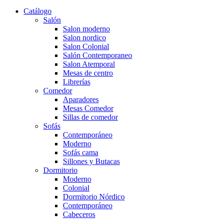
Catálogo
Salón
Salon moderno
Salon nordico
Salon Colonial
Salón Contemporaneo
Salon Atemporal
Mesas de centro
Librerías
Comedor
Aparadores
Mesas Comedor
Sillas de comedor
Sofás
Contemporáneo
Moderno
Sofás cama
Sillones y Butacas
Dormitorio
Moderno
Colonial
Dormitorio Nórdico
Contemporáneo
Cabeceros