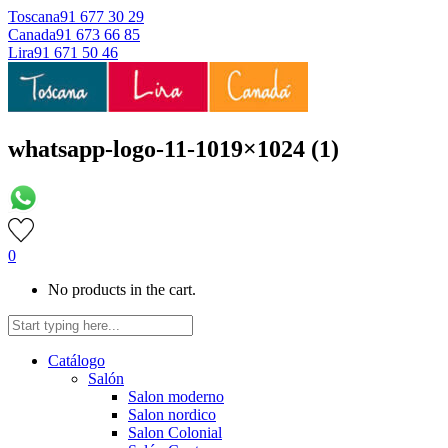
Toscana
91 677 30 29
Canada
91 673 66 85
Lira
91 671 50 46
whatsapp-logo-11-1019×1024 (1)
0
No products in the cart.
Catálogo
Salón
Salon moderno
Salon nordico
Salon Colonial