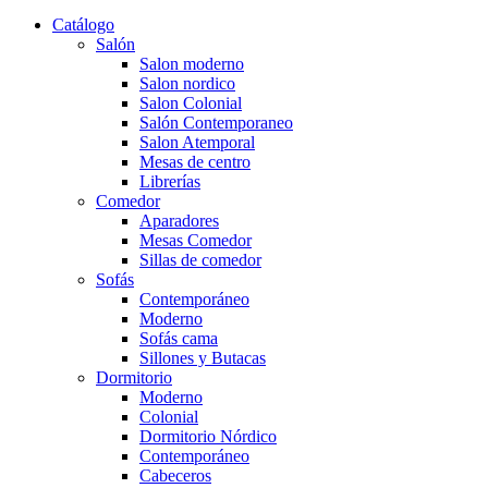
Catálogo
Salón
Salon moderno
Salon nordico
Salon Colonial
Salón Contemporaneo
Salon Atemporal
Mesas de centro
Librerías
Comedor
Aparadores
Mesas Comedor
Sillas de comedor
Sofás
Contemporáneo
Moderno
Sofás cama
Sillones y Butacas
Dormitorio
Moderno
Colonial
Dormitorio Nórdico
Contemporáneo
Cabeceros