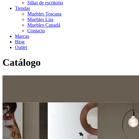
Sillas de escritorio
Tiendas
Muebles Toscana
Muebles Lira
Muebles Canadá
Contacto
Marcas
Blog
Outlet
Catálogo
Inicio
>
Catálogo
>
Comedor
>
Mesas de comedor
>
Mesa de
comedor extensible Anas