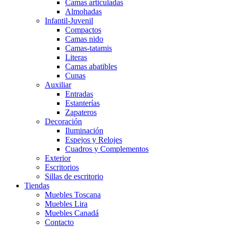
Camas articuladas
Almohadas
Infantil-Juvenil
Compactos
Camas nido
Camas-tatamis
Literas
Camas abatibles
Cunas
Auxiliar
Entradas
Estanterías
Zapateros
Decoración
Iluminación
Espejos y Relojes
Cuadros y Complementos
Exterior
Escritorios
Sillas de escritorio
Tiendas
Muebles Toscana
Muebles Lira
Muebles Canadá
Contacto