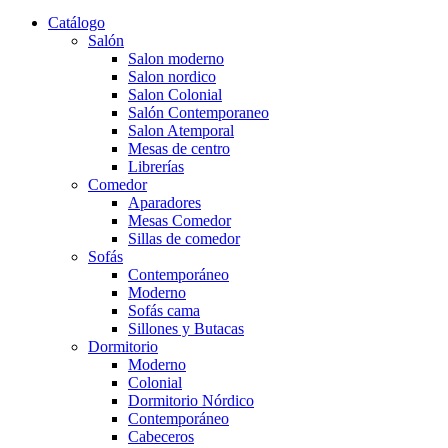
Catálogo
Salón
Salon moderno
Salon nordico
Salon Colonial
Salón Contemporaneo
Salon Atemporal
Mesas de centro
Librerías
Comedor
Aparadores
Mesas Comedor
Sillas de comedor
Sofás
Contemporáneo
Moderno
Sofás cama
Sillones y Butacas
Dormitorio
Moderno
Colonial
Dormitorio Nórdico
Contemporáneo
Cabeceros