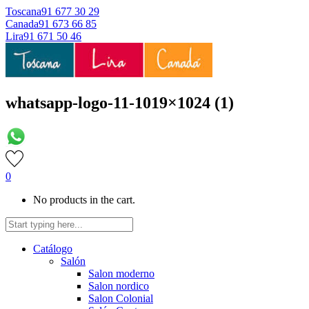
Toscana
91 677 30 29
Canada
91 673 66 85
Lira
91 671 50 46
whatsapp-logo-11-1019×1024 (1)
0
No products in the cart.
Catálogo
Salón
Salon moderno
Salon nordico
Salon Colonial