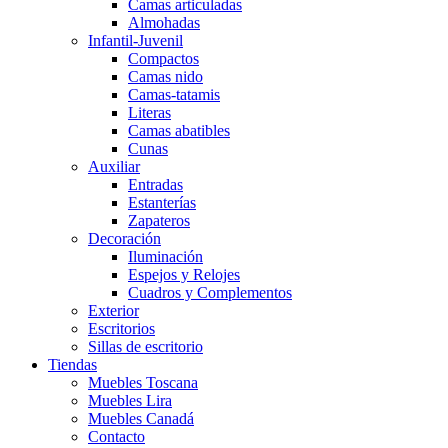
Camas articuladas
Almohadas
Infantil-Juvenil
Compactos
Camas nido
Camas-tatamis
Literas
Camas abatibles
Cunas
Auxiliar
Entradas
Estanterías
Zapateros
Decoración
Iluminación
Espejos y Relojes
Cuadros y Complementos
Exterior
Escritorios
Sillas de escritorio
Tiendas
Muebles Toscana
Muebles Lira
Muebles Canadá
Contacto