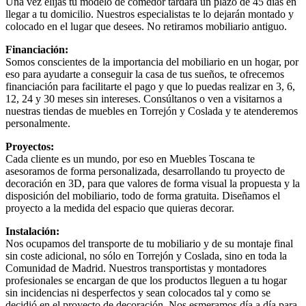
Una vez elijas tu modelo de comedor tardará un plazo de 45 días en
llegar a tu domicilio. Nuestros especialistas te lo dejarán montado y
colocado en el lugar que desees. No retiramos mobiliario antiguo.
Financiación:
Somos conscientes de la importancia del mobiliario en un hogar, por
eso para ayudarte a conseguir la casa de tus sueños, te ofrecemos
financiación para facilitarte el pago y que lo puedas realizar en 3, 6,
12, 24 y 30 meses sin intereses. Consúltanos o ven a visitarnos a
nuestras tiendas de muebles en Torrejón y Coslada y te atenderemos
personalmente.
Proyectos:
Cada cliente es un mundo, por eso en Muebles Toscana te
asesoramos de forma personalizada, desarrollando tu proyecto de
decoración en 3D, para que valores de forma visual la propuesta y la
disposición del mobiliario, todo de forma gratuita. Diseñamos el
proyecto a la medida del espacio que quieras decorar.
Instalación:
Nos ocupamos del transporte de tu mobiliario y de su montaje final
sin coste adicional, no sólo en Torrejón y Coslada, sino en toda la
Comunidad de Madrid. Nuestros transportistas y montadores
profesionales se encargan de que los productos lleguen a tu hogar
sin incidencias ni desperfectos y sean colocados tal y como se
decidió en el proyecto de decoración. Nos esmeramos día a día para