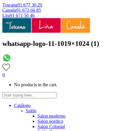
Toscana
91 677 30 29
Canada
91 673 66 85
Lira
91 671 50 46
whatsapp-logo-11-1019×1024 (1)
0
No products in the cart.
Catálogo
Salón
Salon moderno
Salon nordico
Salon Colonial