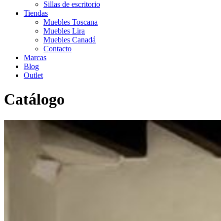
Sillas de escritorio
Tiendas
Muebles Toscana
Muebles Lira
Muebles Canadá
Contacto
Marcas
Blog
Outlet
Catálogo
Inicio
>
Catálogo
>
Exterior
>
Mesa de jardin extensible