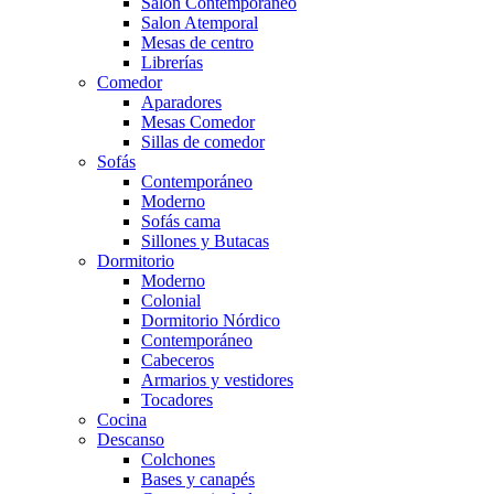
Salón Contemporaneo
Salon Atemporal
Mesas de centro
Librerías
Comedor
Aparadores
Mesas Comedor
Sillas de comedor
Sofás
Contemporáneo
Moderno
Sofás cama
Sillones y Butacas
Dormitorio
Moderno
Colonial
Dormitorio Nórdico
Contemporáneo
Cabeceros
Armarios y vestidores
Tocadores
Cocina
Descanso
Colchones
Bases y canapés