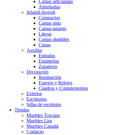
Camas articuladas
Almohadas
Infantil-Juvenil
Compactos
Camas nido
Camas-tatamis
Literas
Camas abatibles
Cunas
Auxiliar
Entradas
Estanterías
Zapateros
Decoración
Iluminación
Espejos y Relojes
Cuadros y Complementos
Exterior
Escritorios
Sillas de escritorio
Tiendas
Muebles Toscana
Muebles Lira
Muebles Canadá
Contacto