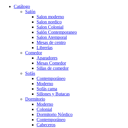
Catálogo
Salón
Salon moderno
Salon nordico
Salon Colonial
Salón Contemporaneo
Salon Atemporal
Mesas de centro
Librerías
Comedor
Aparadores
Mesas Comedor
Sillas de comedor
Sofás
Contemporáneo
Moderno
Sofás cama
Sillones y Butacas
Dormitorio
Moderno
Colonial
Dormitorio Nórdico
Contemporáneo
Cabeceros