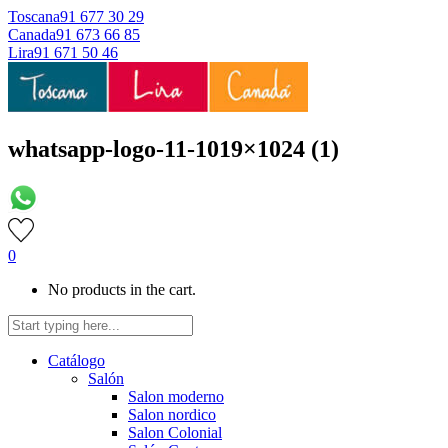
Toscana
91 677 30 29
Canada
91 673 66 85
Lira
91 671 50 46
whatsapp-logo-11-1019×1024 (1)
0
No products in the cart.
Catálogo
Salón
Salon moderno
Salon nordico
Salon Colonial