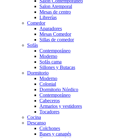
Salón Contemporaneo
Salon Atemporal
Mesas de centro
Librerías
Comedor
Aparadores
Mesas Comedor
Sillas de comedor
Sofás
Contemporáneo
Moderno
Sofás cama
Sillones y Butacas
Dormitorio
Moderno
Colonial
Dormitorio Nórdico
Contemporáneo
Cabeceros
Armarios y vestidores
Tocadores
Cocina
Descanso
Colchones
Bases y canapés