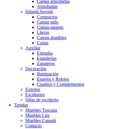
Camas articuladas
Almohadas
Infantil-Juvenil
Compactos
Camas nido
Camas-tatamis
Literas
Camas abatibles
Cunas
Auxiliar
Entradas
Estanterías
Zapateros
Decoración
Iluminación
Espejos y Relojes
Cuadros y Complementos
Exterior
Escritorios
Sillas de escritorio
Tiendas
Muebles Toscana
Muebles Lira
Muebles Canadá
Contacto