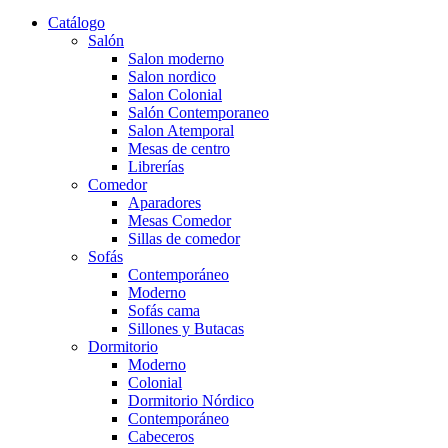
Catálogo
Salón
Salon moderno
Salon nordico
Salon Colonial
Salón Contemporaneo
Salon Atemporal
Mesas de centro
Librerías
Comedor
Aparadores
Mesas Comedor
Sillas de comedor
Sofás
Contemporáneo
Moderno
Sofás cama
Sillones y Butacas
Dormitorio
Moderno
Colonial
Dormitorio Nórdico
Contemporáneo
Cabeceros