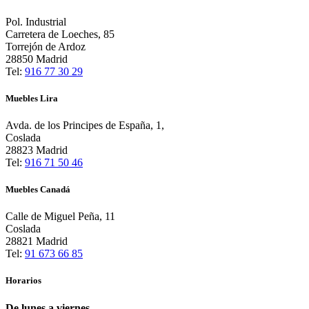
era:
es:
2.883,00 €.
1.499,00 €.
Pol. Industrial
Carretera de Loeches, 85
Torrejón de Ardoz
28850 Madrid
Tel:
916 77 30 29
Muebles Lira
Avda. de los Principes de España, 1,
Coslada
28823 Madrid
Tel:
916 71 50 46
Muebles Canadá
Calle de Miguel Peña, 11
Coslada
28821 Madrid
Tel:
91 673 66 85
Horarios
De lunes a viernes