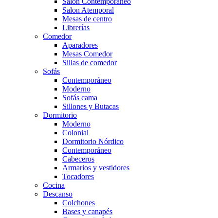
Salón Contemporaneo
Salon Atemporal
Mesas de centro
Librerías
Comedor
Aparadores
Mesas Comedor
Sillas de comedor
Sofás
Contemporáneo
Moderno
Sofás cama
Sillones y Butacas
Dormitorio
Moderno
Colonial
Dormitorio Nórdico
Contemporáneo
Cabeceros
Armarios y vestidores
Tocadores
Cocina
Descanso
Colchones
Bases y canapés