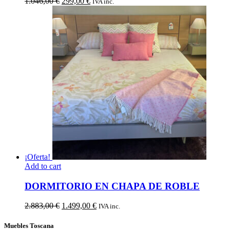
El
El
1.046,00
€
299,00
€
IVA inc.
precio
precio
original
actual
era:
es:
1.046,00 €.
299,00 €.
¡Oferta!
Add to cart
DORMITORIO EN CHAPA DE ROBLE
El
El
2.883,00
€
1.499,00
€
IVA inc.
precio
precio
original
actual
Muebles Toscana