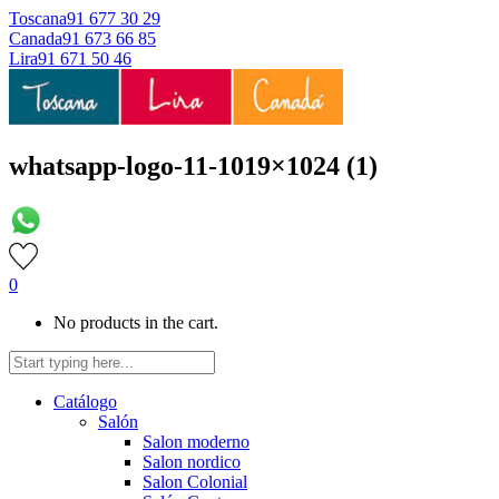
Toscana
91 677 30 29
Canada
91 673 66 85
Lira
91 671 50 46
whatsapp-logo-11-1019×1024 (1)
0
No products in the cart.
Catálogo
Salón
Salon moderno
Salon nordico
Salon Colonial