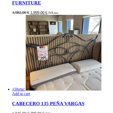
FURNITURE
El
El
3.982,00
€
1.999,00
€
IVA inc.
precio
precio
original
actual
era:
es:
3.982,00 €.
1.999,00 €.
¡Oferta!
Add to cart
CABECERO 135 PEÑA VARGAS