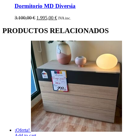
Dormitorio MD Diversia
El
El
3.100,00
€
1.995,00
€
IVA inc.
precio
precio
original
actual
PRODUCTOS RELACIONADOS
era:
es:
3.100,00 €.
1.995,00 €.
¡Oferta!
Add to cart