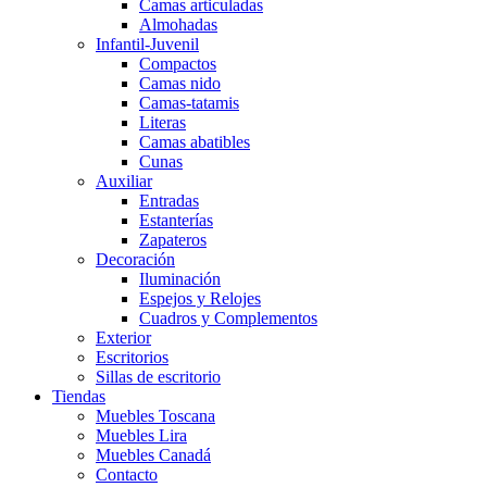
Camas articuladas
Almohadas
Infantil-Juvenil
Compactos
Camas nido
Camas-tatamis
Literas
Camas abatibles
Cunas
Auxiliar
Entradas
Estanterías
Zapateros
Decoración
Iluminación
Espejos y Relojes
Cuadros y Complementos
Exterior
Escritorios
Sillas de escritorio
Tiendas
Muebles Toscana
Muebles Lira
Muebles Canadá
Contacto