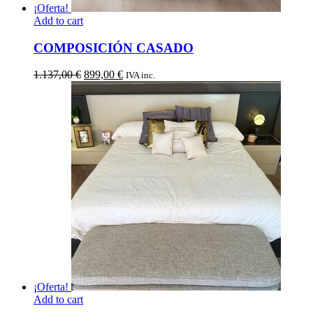
¡Oferta!
Add to cart
COMPOSICIÓN CASADO
El
El
1.137,00
€
899,00
€
IVA inc.
precio
precio
original
actual
era:
es:
1.137,00 €.
899,00 €.
¡Oferta!
Add to cart