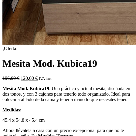
¡Oferta!
Mesita Mod. Kubica19
El
El
196,00
€
120,00
€
IVA inc.
precio
precio
Mesita Mod. Kubica19
. Una práctica y actual mesita, diseñada en
original
actual
dos tonos, y con 3 cajones para tenerlo todo organizado. Ideal para
era:
es:
colocarla al lado de la cama y tener a mano lo que necesites tener.
196,00 €.
120,00 €.
Medidas:
45,4 x 54,8 x 45,4 cm
Ahora llévatela a casa con un precio excepcional para que no te
quite el sueño. En
Muebles Toscana.