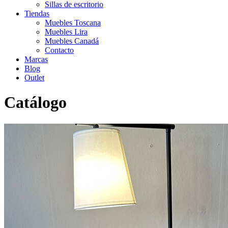
Sillas de escritorio
Tiendas
Muebles Toscana
Muebles Lira
Muebles Canadá
Contacto
Marcas
Blog
Outlet
Catálogo
Inicio
>
Catálogo
>
Outlet
>
Dormitorio matrimonio outlet
>
Mesita
Mod. Kubica19