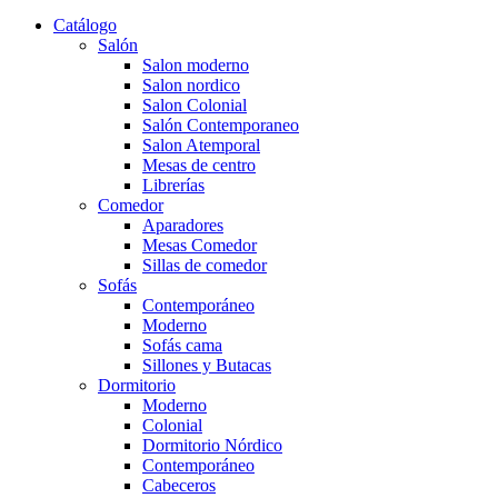
Catálogo
Salón
Salon moderno
Salon nordico
Salon Colonial
Salón Contemporaneo
Salon Atemporal
Mesas de centro
Librerías
Comedor
Aparadores
Mesas Comedor
Sillas de comedor
Sofás
Contemporáneo
Moderno
Sofás cama
Sillones y Butacas
Dormitorio
Moderno
Colonial
Dormitorio Nórdico
Contemporáneo
Cabeceros