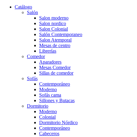
Catálogo
Salón
Salon moderno
Salon nordico
Salon Colonial
Salón Contemporaneo
Salon Atemporal
Mesas de centro
Librerías
Comedor
Aparadores
Mesas Comedor
Sillas de comedor
Sofás
Contemporáneo
Moderno
Sofás cama
Sillones y Butacas
Dormitorio
Moderno
Colonial
Dormitorio Nórdico
Contemporáneo
Cabeceros