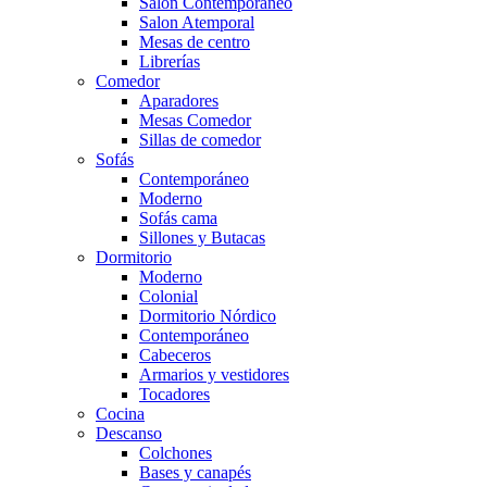
Salón Contemporaneo
Salon Atemporal
Mesas de centro
Librerías
Comedor
Aparadores
Mesas Comedor
Sillas de comedor
Sofás
Contemporáneo
Moderno
Sofás cama
Sillones y Butacas
Dormitorio
Moderno
Colonial
Dormitorio Nórdico
Contemporáneo
Cabeceros
Armarios y vestidores
Tocadores
Cocina
Descanso
Colchones
Bases y canapés