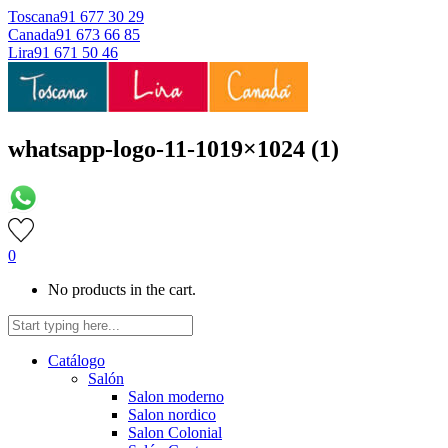
Toscana
91 677 30 29
Canada
91 673 66 85
Lira
91 671 50 46
whatsapp-logo-11-1019×1024 (1)
0
No products in the cart.
Catálogo
Salón
Salon moderno
Salon nordico
Salon Colonial