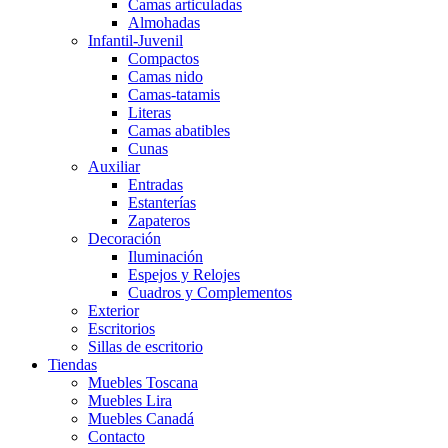
Camas articuladas
Almohadas
Infantil-Juvenil
Compactos
Camas nido
Camas-tatamis
Literas
Camas abatibles
Cunas
Auxiliar
Entradas
Estanterías
Zapateros
Decoración
Iluminación
Espejos y Relojes
Cuadros y Complementos
Exterior
Escritorios
Sillas de escritorio
Tiendas
Muebles Toscana
Muebles Lira
Muebles Canadá
Contacto