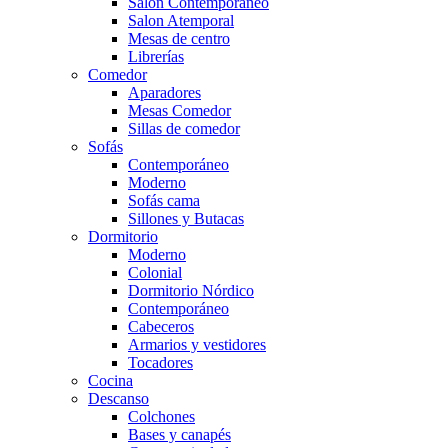
Salón Contemporaneo
Salon Atemporal
Mesas de centro
Librerías
Comedor
Aparadores
Mesas Comedor
Sillas de comedor
Sofás
Contemporáneo
Moderno
Sofás cama
Sillones y Butacas
Dormitorio
Moderno
Colonial
Dormitorio Nórdico
Contemporáneo
Cabeceros
Armarios y vestidores
Tocadores
Cocina
Descanso
Colchones
Bases y canapés