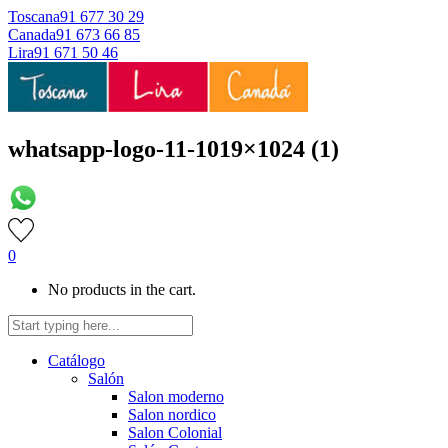
Toscana
91 677 30 29
Canada
91 673 66 85
Lira
91 671 50 46
whatsapp-logo-11-1019×1024 (1)
0
No products in the cart.
Catálogo
Salón
Salon moderno
Salon nordico
Salon Colonial