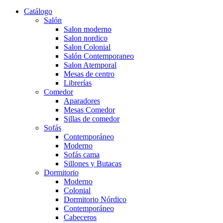
Catálogo
Salón
Salon moderno
Salon nordico
Salon Colonial
Salón Contemporaneo
Salon Atemporal
Mesas de centro
Librerías
Comedor
Aparadores
Mesas Comedor
Sillas de comedor
Sofás
Contemporáneo
Moderno
Sofás cama
Sillones y Butacas
Dormitorio
Moderno
Colonial
Dormitorio Nórdico
Contemporáneo
Cabeceros