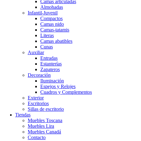
Camas articuladas
Almohadas
Infantil-Juvenil
Compactos
Camas nido
Camas-tatamis
Literas
Camas abatibles
Cunas
Auxiliar
Entradas
Estanterías
Zapateros
Decoración
Iluminación
Espejos y Relojes
Cuadros y Complementos
Exterior
Escritorios
Sillas de escritorio
Tiendas
Muebles Toscana
Muebles Lira
Muebles Canadá
Contacto