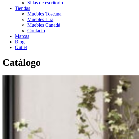
Sillas de escritorio
Tiendas
Muebles Toscana
Muebles Lira
Muebles Canadá
Contacto
Marcas
Blog
Outlet
Catálogo
Inicio
>
Catálogo
>
Salón
>
Salon moderno
>
Mueble de salon BRI
07