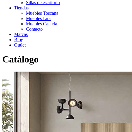
Sillas de escritorio
Tiendas
Muebles Toscana
Muebles Lira
Muebles Canadá
Contacto
Marcas
Blog
Outlet
Catálogo
Inicio
>
Catálogo
>
Salón
>
Salon moderno
>
Mueble de salón
RP006