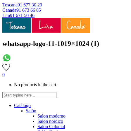
Toscana
91 677 30 29
Canada
91 673 66 85
Lira
91 671 50 46
whatsapp-logo-11-1019×1024 (1)
0
No products in the cart.
Catálogo
Salón
Salon moderno
Salon nordico
Salon Colonial