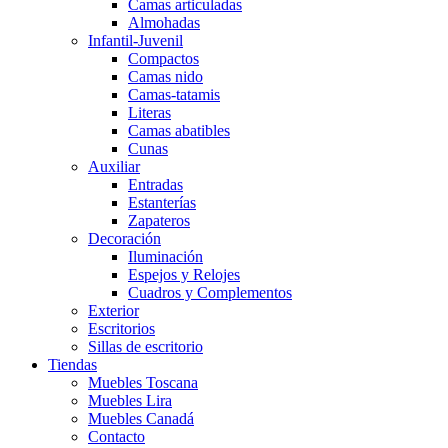
Camas articuladas
Almohadas
Infantil-Juvenil
Compactos
Camas nido
Camas-tatamis
Literas
Camas abatibles
Cunas
Auxiliar
Entradas
Estanterías
Zapateros
Decoración
Iluminación
Espejos y Relojes
Cuadros y Complementos
Exterior
Escritorios
Sillas de escritorio
Tiendas
Muebles Toscana
Muebles Lira
Muebles Canadá
Contacto