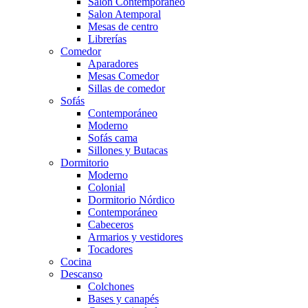
Salón Contemporaneo
Salon Atemporal
Mesas de centro
Librerías
Comedor
Aparadores
Mesas Comedor
Sillas de comedor
Sofás
Contemporáneo
Moderno
Sofás cama
Sillones y Butacas
Dormitorio
Moderno
Colonial
Dormitorio Nórdico
Contemporáneo
Cabeceros
Armarios y vestidores
Tocadores
Cocina
Descanso
Colchones
Bases y canapés