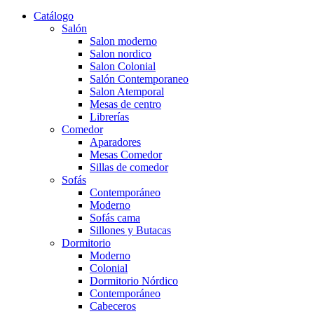
Catálogo
Salón
Salon moderno
Salon nordico
Salon Colonial
Salón Contemporaneo
Salon Atemporal
Mesas de centro
Librerías
Comedor
Aparadores
Mesas Comedor
Sillas de comedor
Sofás
Contemporáneo
Moderno
Sofás cama
Sillones y Butacas
Dormitorio
Moderno
Colonial
Dormitorio Nórdico
Contemporáneo
Cabeceros