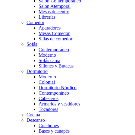
Salón Contemporaneo
Salon Atemporal
Mesas de centro
Librerías
Comedor
Aparadores
Mesas Comedor
Sillas de comedor
Sofás
Contemporáneo
Moderno
Sofás cama
Sillones y Butacas
Dormitorio
Moderno
Colonial
Dormitorio Nórdico
Contemporáneo
Cabeceros
Armarios y vestidores
Tocadores
Cocina
Descanso
Colchones
Bases y canapés