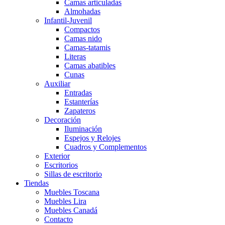
Camas articuladas
Almohadas
Infantil-Juvenil
Compactos
Camas nido
Camas-tatamis
Literas
Camas abatibles
Cunas
Auxiliar
Entradas
Estanterías
Zapateros
Decoración
Iluminación
Espejos y Relojes
Cuadros y Complementos
Exterior
Escritorios
Sillas de escritorio
Tiendas
Muebles Toscana
Muebles Lira
Muebles Canadá
Contacto