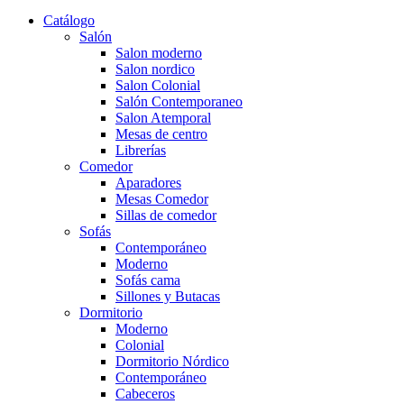
Catálogo
Salón
Salon moderno
Salon nordico
Salon Colonial
Salón Contemporaneo
Salon Atemporal
Mesas de centro
Librerías
Comedor
Aparadores
Mesas Comedor
Sillas de comedor
Sofás
Contemporáneo
Moderno
Sofás cama
Sillones y Butacas
Dormitorio
Moderno
Colonial
Dormitorio Nórdico
Contemporáneo
Cabeceros