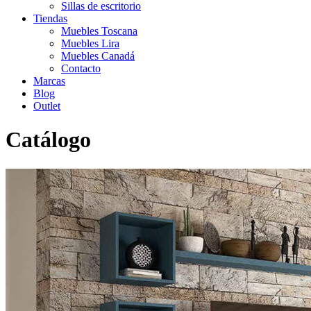
Sillas de escritorio
Tiendas
Muebles Toscana
Muebles Lira
Muebles Canadá
Contacto
Marcas
Blog
Outlet
Catálogo
Inicio
>
Catálogo
>
Salón
>
Salon Colonial
>
Mueble de TV
Cerdeña