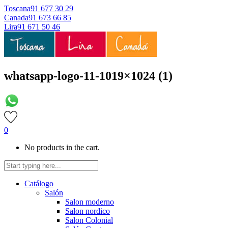
Toscana
91 677 30 29
Canada
91 673 66 85
Lira
91 671 50 46
whatsapp-logo-11-1019×1024 (1)
0
No products in the cart.
Catálogo
Salón
Salon moderno
Salon nordico
Salon Colonial