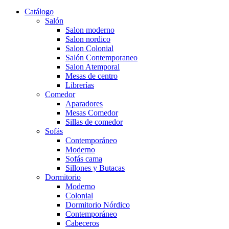
Catálogo
Salón
Salon moderno
Salon nordico
Salon Colonial
Salón Contemporaneo
Salon Atemporal
Mesas de centro
Librerías
Comedor
Aparadores
Mesas Comedor
Sillas de comedor
Sofás
Contemporáneo
Moderno
Sofás cama
Sillones y Butacas
Dormitorio
Moderno
Colonial
Dormitorio Nórdico
Contemporáneo
Cabeceros