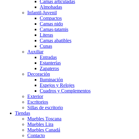
Camas articuladas
Almohadas
Infantil-Juvenil
Compactos
Camas nido
Camas-tatamis
Literas
Camas abatibles
Cunas
Auxiliar
Entradas
Estanterías
Zapateros
Decoración
Iluminación
Espejos y Relojes
Cuadros y Complementos
Exterior
Escritorios
Sillas de escritorio
Tiendas
Muebles Toscana
Muebles Lira
Muebles Canadá
Contacto