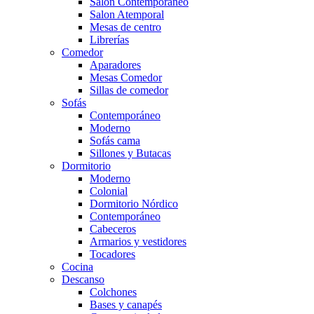
Salón Contemporaneo
Salon Atemporal
Mesas de centro
Librerías
Comedor
Aparadores
Mesas Comedor
Sillas de comedor
Sofás
Contemporáneo
Moderno
Sofás cama
Sillones y Butacas
Dormitorio
Moderno
Colonial
Dormitorio Nórdico
Contemporáneo
Cabeceros
Armarios y vestidores
Tocadores
Cocina
Descanso
Colchones
Bases y canapés