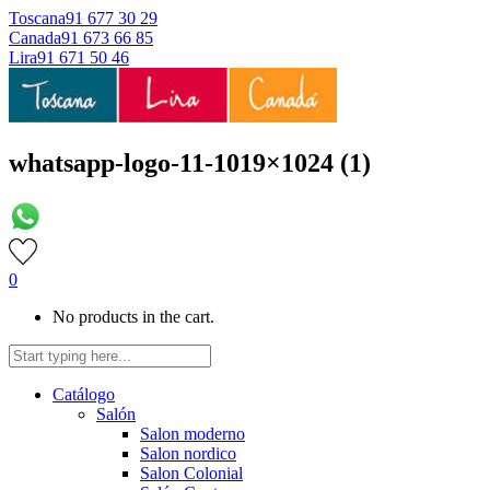
Toscana
91 677 30 29
Canada
91 673 66 85
Lira
91 671 50 46
whatsapp-logo-11-1019×1024 (1)
0
No products in the cart.
Catálogo
Salón
Salon moderno
Salon nordico
Salon Colonial