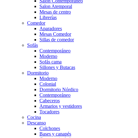
Salón Contemporaneo
Salon Atemporal
Mesas de centro
Librerías
Comedor
Aparadores
Mesas Comedor
Sillas de comedor
Sofás
Contemporáneo
Moderno
Sofás cama
Sillones y Butacas
Dormitorio
Moderno
Colonial
Dormitorio Nórdico
Contemporáneo
Cabeceros
Armarios y vestidores
Tocadores
Cocina
Descanso
Colchones
Bases y canapés