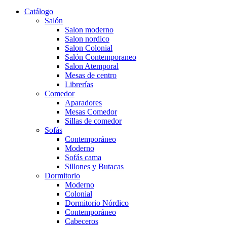
Catálogo
Salón
Salon moderno
Salon nordico
Salon Colonial
Salón Contemporaneo
Salon Atemporal
Mesas de centro
Librerías
Comedor
Aparadores
Mesas Comedor
Sillas de comedor
Sofás
Contemporáneo
Moderno
Sofás cama
Sillones y Butacas
Dormitorio
Moderno
Colonial
Dormitorio Nórdico
Contemporáneo
Cabeceros