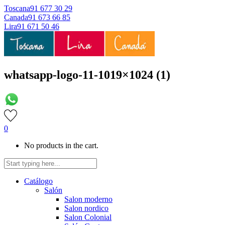
Toscana
91 677 30 29
Canada
91 673 66 85
Lira
91 671 50 46
whatsapp-logo-11-1019×1024 (1)
0
No products in the cart.
Catálogo
Salón
Salon moderno
Salon nordico
Salon Colonial