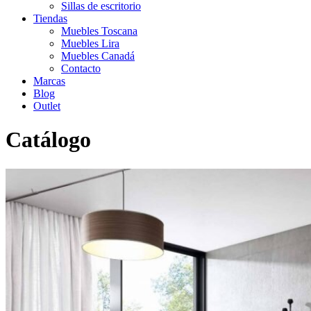
Sillas de escritorio
Tiendas
Muebles Toscana
Muebles Lira
Muebles Canadá
Contacto
Marcas
Blog
Outlet
Catálogo
Inicio
>
Catálogo
>
Salón
>
Salon moderno
>
Salón moderno 130