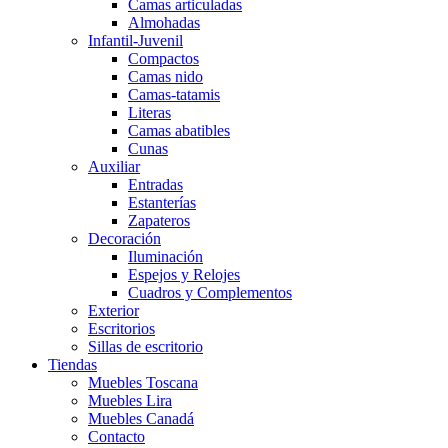
Camas articuladas
Almohadas
Infantil-Juvenil
Compactos
Camas nido
Camas-tatamis
Literas
Camas abatibles
Cunas
Auxiliar
Entradas
Estanterías
Zapateros
Decoración
Iluminación
Espejos y Relojes
Cuadros y Complementos
Exterior
Escritorios
Sillas de escritorio
Tiendas
Muebles Toscana
Muebles Lira
Muebles Canadá
Contacto