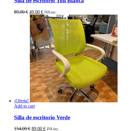
Silla de escritorio Tull Blanca
El
El
89,00
€
49,00
€
IVA inc.
precio
precio
original
actual
era:
es:
89,00 €.
49,00 €.
¡Oferta!
Add to cart
Silla de escritorio Verde
El
El
154,00
€
89,00
€
IVA inc.