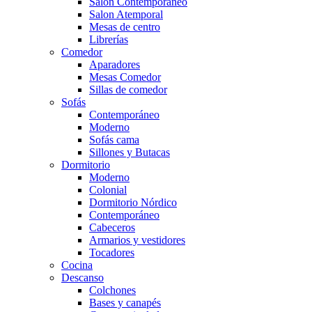
Salón Contemporaneo
Salon Atemporal
Mesas de centro
Librerías
Comedor
Aparadores
Mesas Comedor
Sillas de comedor
Sofás
Contemporáneo
Moderno
Sofás cama
Sillones y Butacas
Dormitorio
Moderno
Colonial
Dormitorio Nórdico
Contemporáneo
Cabeceros
Armarios y vestidores
Tocadores
Cocina
Descanso
Colchones
Bases y canapés