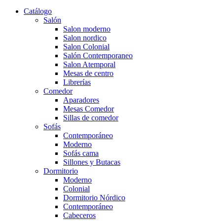
Catálogo
Salón
Salon moderno
Salon nordico
Salon Colonial
Salón Contemporaneo
Salon Atemporal
Mesas de centro
Librerías
Comedor
Aparadores
Mesas Comedor
Sillas de comedor
Sofás
Contemporáneo
Moderno
Sofás cama
Sillones y Butacas
Dormitorio
Moderno
Colonial
Dormitorio Nórdico
Contemporáneo
Cabeceros