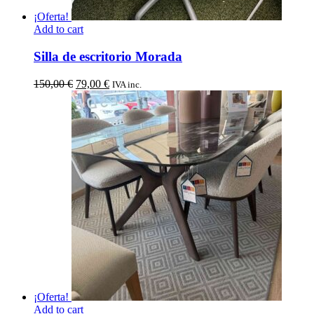
¡Oferta!
Add to cart
Silla de escritorio Morada
El
El
150,00
€
79,00
€
IVA inc.
precio
precio
original
actual
era:
es:
150,00 €.
79,00 €.
¡Oferta!
Add to cart