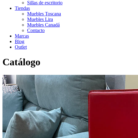
Sillas de escritorio
Tiendas
Muebles Toscana
Muebles Lira
Muebles Canadá
Contacto
Marcas
Blog
Outlet
Catálogo
Inicio
>
Catálogo
>
Outlet
>
Outlet Sillas de escritorio
>
Silla de
escritorio Volada Roja