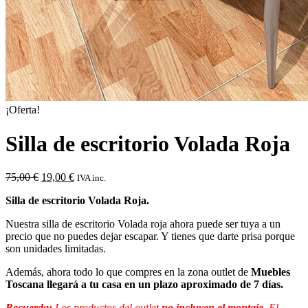
¡Oferta!
Silla de escritorio Volada Roja
El
El
75,00
€
19,00
€
IVA inc.
precio
precio
Silla de escritorio Volada Roja.
original
actual
era:
es:
Nuestra silla de escritorio Volada roja ahora puede ser tuya a un
75,00 €.
19,00 €.
precio que no puedes dejar escapar. Y tienes que darte prisa porque
son unidades limitadas.
Además, ahora todo lo que compres en la zona outlet de
Muebles
Toscana llegará a tu casa en un plazo aproximado de 7 días.
Recuerda:
Los productos del outlet
no incluyen el montaje.
El