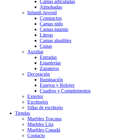
Camas articuladas
Almohadas
Infantil-Juvenil
Compactos
Camas nido
Camas-tatamis
Literas
Camas abatibles
Cunas
Auxiliar
Entradas
Estanterías
Zapateros
Decoración
Iluminación
Espejos y Relojes
Cuadros y Complementos
Exterior
Escritorios
Sillas de escritorio
Tiendas
Muebles Toscana
Muebles Lira
Muebles Canadá
Contacto