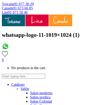
Toscana
91 677 30 29
Canada
91 673 66 85
Lira
91 671 50 46
whatsapp-logo-11-1019×1024 (1)
0
No products in the cart.
Catálogo
Salón
Salon moderno
Salon nordico
Salon Colonial