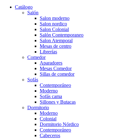
Catálogo
Salón
Salon moderno
Salon nordico
Salon Colonial
Salón Contemporaneo
Salon Atemporal
Mesas de centro
Librerías
Comedor
Aparadores
Mesas Comedor
Sillas de comedor
Sofás
Contemporáneo
Moderno
Sofás cama
Sillones y Butacas
Dormitorio
Moderno
Colonial
Dormitorio Nórdico
Contemporáneo
Cabeceros