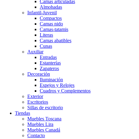
Camas articuladas
Almohadas
Infantil-Juvenil
Compactos
Camas nido
Camas-tatamis
Literas
Camas abatibles
Cunas
Auxiliar
Entradas
Estanterías
Zapateros
Decoración
Iluminación
Espejos y Relojes
Cuadros y Complementos
Exterior
Escritorios
Sillas de escritorio
Tiendas
Muebles Toscana
Muebles Lira
Muebles Canadá
Contacto