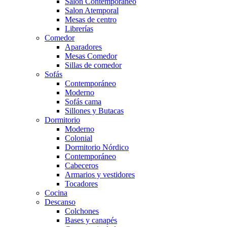
Salón Contemporaneo
Salon Atemporal
Mesas de centro
Librerías
Comedor
Aparadores
Mesas Comedor
Sillas de comedor
Sofás
Contemporáneo
Moderno
Sofás cama
Sillones y Butacas
Dormitorio
Moderno
Colonial
Dormitorio Nórdico
Contemporáneo
Cabeceros
Armarios y vestidores
Tocadores
Cocina
Descanso
Colchones
Bases y canapés