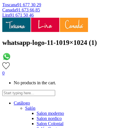
Toscana
91 677 30 29
Canada
91 673 66 85
Lira
91 671 50 46
whatsapp-logo-11-1019×1024 (1)
0
No products in the cart.
Catálogo
Salón
Salon moderno
Salon nordico
Salon Colonial