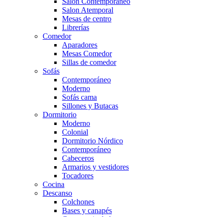
Salón Contemporaneo
Salon Atemporal
Mesas de centro
Librerías
Comedor
Aparadores
Mesas Comedor
Sillas de comedor
Sofás
Contemporáneo
Moderno
Sofás cama
Sillones y Butacas
Dormitorio
Moderno
Colonial
Dormitorio Nórdico
Contemporáneo
Cabeceros
Armarios y vestidores
Tocadores
Cocina
Descanso
Colchones
Bases y canapés