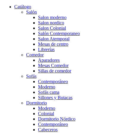
Catálogo
Salón
Salon moderno
Salon nordico
Salon Colonial
Salón Contemporaneo
Salon Atemporal
Mesas de centro
Librerías
Comedor
Aparadores
Mesas Comedor
Sillas de comedor
Sofás
Contemporáneo
Moderno
Sofás cama
Sillones y Butacas
Dormitorio
Moderno
Colonial
Dormitorio Nórdico
Contemporáneo
Cabeceros