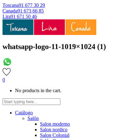
Toscana
91 677 30 29
Canada
91 673 66 85
Lira
91 671 50 46
whatsapp-logo-11-1019×1024 (1)
0
No products in the cart.
Catálogo
Salón
Salon moderno
Salon nordico
Salon Colonial