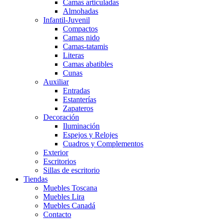
Camas articuladas
Almohadas
Infantil-Juvenil
Compactos
Camas nido
Camas-tatamis
Literas
Camas abatibles
Cunas
Auxiliar
Entradas
Estanterías
Zapateros
Decoración
Iluminación
Espejos y Relojes
Cuadros y Complementos
Exterior
Escritorios
Sillas de escritorio
Tiendas
Muebles Toscana
Muebles Lira
Muebles Canadá
Contacto