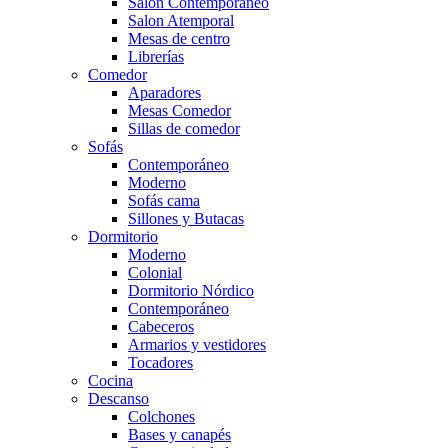
Salón Contemporaneo
Salon Atemporal
Mesas de centro
Librerías
Comedor
Aparadores
Mesas Comedor
Sillas de comedor
Sofás
Contemporáneo
Moderno
Sofás cama
Sillones y Butacas
Dormitorio
Moderno
Colonial
Dormitorio Nórdico
Contemporáneo
Cabeceros
Armarios y vestidores
Tocadores
Cocina
Descanso
Colchones
Bases y canapés