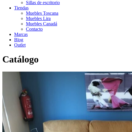
Sillas de escritorio
Tiendas
Muebles Toscana
Muebles Lira
Muebles Canadá
Contacto
Marcas
Blog
Outlet
Catálogo
Inicio
>
Catálogo
>
Outlet
>
Sofá Dilan