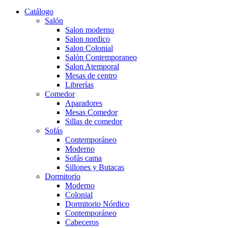
Catálogo
Salón
Salon moderno
Salon nordico
Salon Colonial
Salón Contemporaneo
Salon Atemporal
Mesas de centro
Librerías
Comedor
Aparadores
Mesas Comedor
Sillas de comedor
Sofás
Contemporáneo
Moderno
Sofás cama
Sillones y Butacas
Dormitorio
Moderno
Colonial
Dormitorio Nórdico
Contemporáneo
Cabeceros