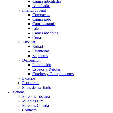
Camas articuladas
Almohadas
Infantil-Juvenil
Compactos
Camas nido
Camas-tatamis
Literas
Camas abatibles
Cunas
Auxiliar
Entradas
Estanterías
Zapateros
Decoración
Iluminación
Espejos y Relojes
Cuadros y Complementos
Exterior
Escritorios
Sillas de escritorio
Tiendas
Muebles Toscana
Muebles Lira
Muebles Canadá
Contacto