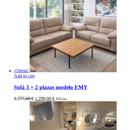
870,00 €.
399,00 €.
¡Oferta!
Add to cart
Sofá 3 + 2 plazas modelo EMY
El
El
1.777,00
€
1.299,00
€
IVA inc.
precio
precio
original
actual
era:
es:
1.777,00 €.
1.299,00 €.