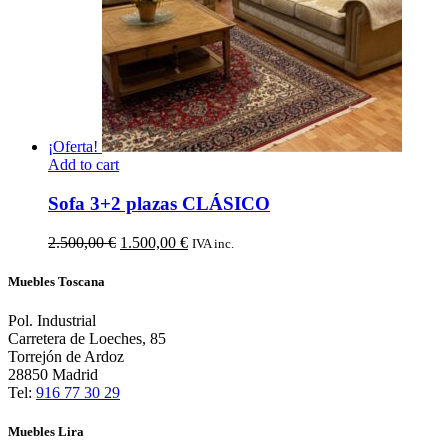
¡Oferta!
Add to cart
Sofa 3+2 plazas CLÁSICO
El
El
2.500,00
€
1.500,00
€
IVA inc.
precio
precio
original
actual
Muebles Toscana
era:
es:
2.500,00 €.
1.500,00 €.
Pol. Industrial
Carretera de Loeches, 85
Torrejón de Ardoz
28850 Madrid
Tel:
916 77 30 29
Muebles Lira