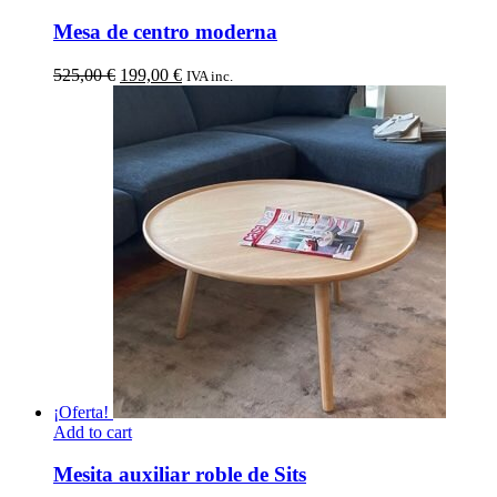
Mesa de centro moderna
El
El
525,00
€
199,00
€
IVA inc.
precio
precio
original
actual
era:
es:
525,00 €.
199,00 €.
¡Oferta!
Add to cart
Mesita auxiliar roble de Sits