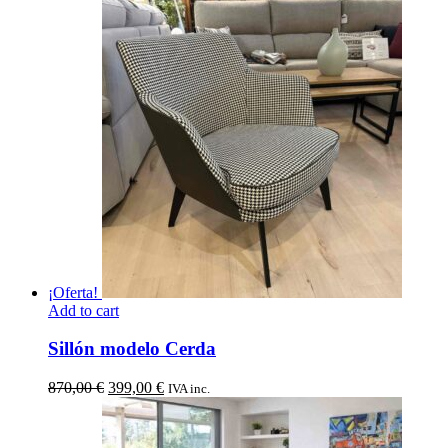
¡Oferta!
Add to cart
Sillón modelo Cerda
El
El
870,00
€
399,00
€
IVA inc.
precio
precio
original
actual
era:
es: