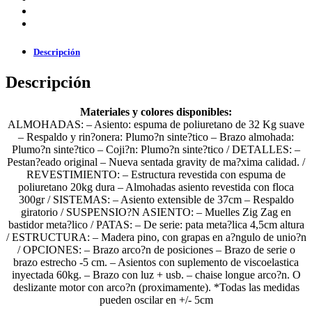
Descripción
Descripción
Materiales y colores disponibles:
ALMOHADAS: – Asiento: espuma de poliuretano de 32 Kg suave
– Respaldo y rin?onera: Plumo?n sinte?tico – Brazo almohada:
Plumo?n sinte?tico – Coji?n: Plumo?n sinte?tico / DETALLES: –
Pestan?eado original – Nueva sentada gravity de ma?xima calidad. /
REVESTIMIENTO: – Estructura revestida con espuma de
poliuretano 20kg dura – Almohadas asiento revestida con floca
300gr / SISTEMAS: – Asiento extensible de 37cm – Respaldo
giratorio / SUSPENSIO?N ASIENTO: – Muelles Zig Zag en
bastidor meta?lico / PATAS: – De serie: pata meta?lica 4,5cm altura
/ ESTRUCTURA: – Madera pino, con grapas en a?ngulo de unio?n
/ OPCIONES: – Brazo arco?n de posiciones – Brazo de serie o
brazo estrecho -5 cm. – Asientos con suplemento de viscoelastica
inyectada 60kg. – Brazo con luz + usb. – chaise longue arco?n. O
deslizante motor con arco?n (proximamente). *Todas las medidas
pueden oscilar en +/- 5cm