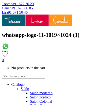
Toscana
91 677 30 29
Canada
91 673 66 85
Lira
91 671 50 46
whatsapp-logo-11-1019×1024 (1)
0
No products in the cart.
Catálogo
Salón
Salon moderno
Salon nordico
Salon Colonial