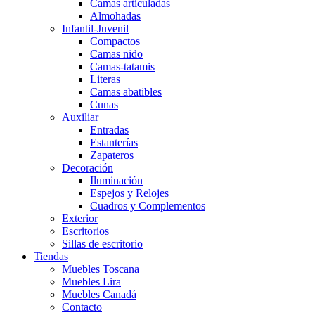
Camas articuladas
Almohadas
Infantil-Juvenil
Compactos
Camas nido
Camas-tatamis
Literas
Camas abatibles
Cunas
Auxiliar
Entradas
Estanterías
Zapateros
Decoración
Iluminación
Espejos y Relojes
Cuadros y Complementos
Exterior
Escritorios
Sillas de escritorio
Tiendas
Muebles Toscana
Muebles Lira
Muebles Canadá
Contacto