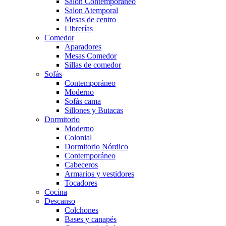
Salón Contemporaneo
Salon Atemporal
Mesas de centro
Librerías
Comedor
Aparadores
Mesas Comedor
Sillas de comedor
Sofás
Contemporáneo
Moderno
Sofás cama
Sillones y Butacas
Dormitorio
Moderno
Colonial
Dormitorio Nórdico
Contemporáneo
Cabeceros
Armarios y vestidores
Tocadores
Cocina
Descanso
Colchones
Bases y canapés