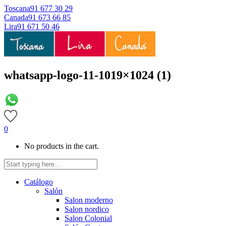
Toscana
91 677 30 29
Canada
91 673 66 85
Lira
91 671 50 46
whatsapp-logo-11-1019×1024 (1)
0
No products in the cart.
Catálogo
Salón
Salon moderno
Salon nordico
Salon Colonial