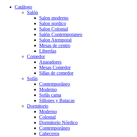
Catálogo
Salón
Salon moderno
Salon nordico
Salon Colonial
Salón Contemporaneo
Salon Atemporal
Mesas de centro
Librerías
Comedor
Aparadores
Mesas Comedor
Sillas de comedor
Sofás
Contemporáneo
Moderno
Sofás cama
Sillones y Butacas
Dormitorio
Moderno
Colonial
Dormitorio Nórdico
Contemporáneo
Cabeceros