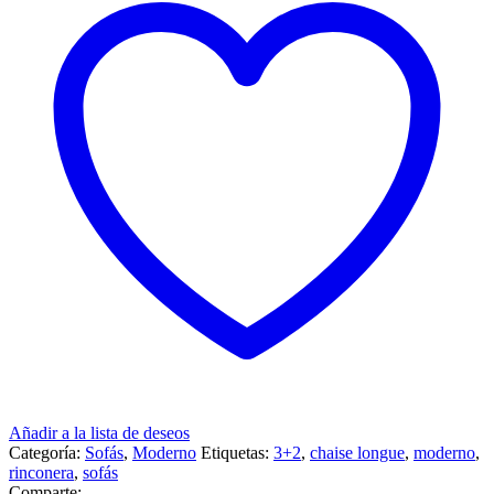
Añadir a la lista de deseos
Categoría:
Sofás
,
Moderno
Etiquetas:
3+2
,
chaise longue
,
moderno
,
rinconera
,
sofás
Comparte: