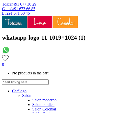
Toscana
91 677 30 29
Canada
91 673 66 85
Lira
91 671 50 46
whatsapp-logo-11-1019×1024 (1)
0
No products in the cart.
Catálogo
Salón
Salon moderno
Salon nordico
Salon Colonial