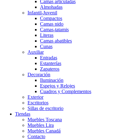
Camas articuladas
Almohadas
Infantil-Juvenil
Compactos
Camas nido
Camas-tatamis
Literas
Camas abatibles
Cunas
Auxiliar
Entradas
Estanterías
Zapateros
Decoración
Iluminación
Espejos y Relojes
Cuadros y Complementos
Exterior
Escritorios
Sillas de escritorio
Tiendas
Muebles Toscana
Muebles Lira
Muebles Canadá
Contacto