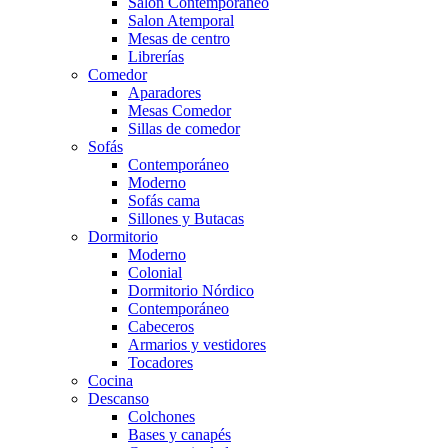
Salón Contemporaneo
Salon Atemporal
Mesas de centro
Librerías
Comedor
Aparadores
Mesas Comedor
Sillas de comedor
Sofás
Contemporáneo
Moderno
Sofás cama
Sillones y Butacas
Dormitorio
Moderno
Colonial
Dormitorio Nórdico
Contemporáneo
Cabeceros
Armarios y vestidores
Tocadores
Cocina
Descanso
Colchones
Bases y canapés