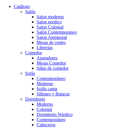
Catálogo
Salón
Salon moderno
Salon nordico
Salon Colonial
Salón Contemporaneo
Salon Atemporal
Mesas de centro
Librerías
Comedor
Aparadores
Mesas Comedor
Sillas de comedor
Sofás
Contemporáneo
Moderno
Sofás cama
Sillones y Butacas
Dormitorio
Moderno
Colonial
Dormitorio Nórdico
Contemporáneo
Cabeceros