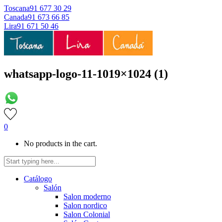
Toscana
91 677 30 29
Canada
91 673 66 85
Lira
91 671 50 46
whatsapp-logo-11-1019×1024 (1)
0
No products in the cart.
Catálogo
Salón
Salon moderno
Salon nordico
Salon Colonial