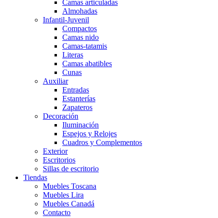
Camas articuladas
Almohadas
Infantil-Juvenil
Compactos
Camas nido
Camas-tatamis
Literas
Camas abatibles
Cunas
Auxiliar
Entradas
Estanterías
Zapateros
Decoración
Iluminación
Espejos y Relojes
Cuadros y Complementos
Exterior
Escritorios
Sillas de escritorio
Tiendas
Muebles Toscana
Muebles Lira
Muebles Canadá
Contacto