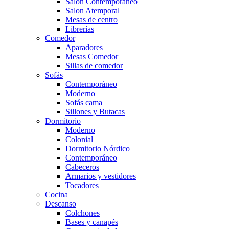
Salón Contemporaneo
Salon Atemporal
Mesas de centro
Librerías
Comedor
Aparadores
Mesas Comedor
Sillas de comedor
Sofás
Contemporáneo
Moderno
Sofás cama
Sillones y Butacas
Dormitorio
Moderno
Colonial
Dormitorio Nórdico
Contemporáneo
Cabeceros
Armarios y vestidores
Tocadores
Cocina
Descanso
Colchones
Bases y canapés