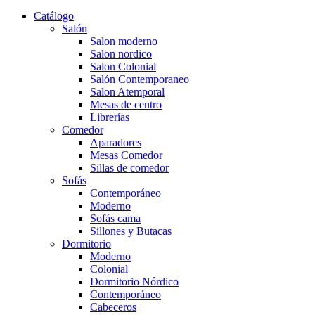
Catálogo
Salón
Salon moderno
Salon nordico
Salon Colonial
Salón Contemporaneo
Salon Atemporal
Mesas de centro
Librerías
Comedor
Aparadores
Mesas Comedor
Sillas de comedor
Sofás
Contemporáneo
Moderno
Sofás cama
Sillones y Butacas
Dormitorio
Moderno
Colonial
Dormitorio Nórdico
Contemporáneo
Cabeceros