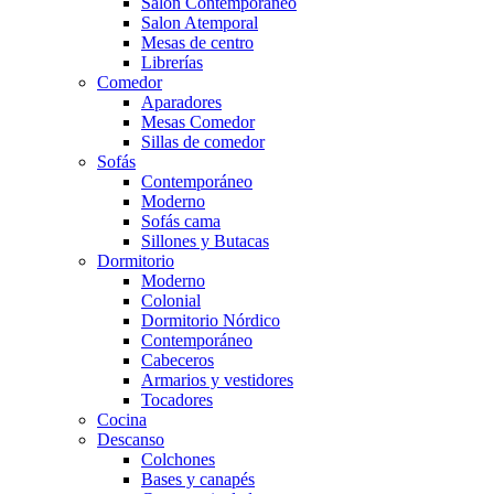
Salón Contemporaneo
Salon Atemporal
Mesas de centro
Librerías
Comedor
Aparadores
Mesas Comedor
Sillas de comedor
Sofás
Contemporáneo
Moderno
Sofás cama
Sillones y Butacas
Dormitorio
Moderno
Colonial
Dormitorio Nórdico
Contemporáneo
Cabeceros
Armarios y vestidores
Tocadores
Cocina
Descanso
Colchones
Bases y canapés