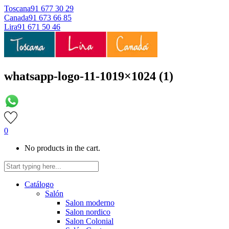
Toscana
91 677 30 29
Canada
91 673 66 85
Lira
91 671 50 46
whatsapp-logo-11-1019×1024 (1)
0
No products in the cart.
Catálogo
Salón
Salon moderno
Salon nordico
Salon Colonial