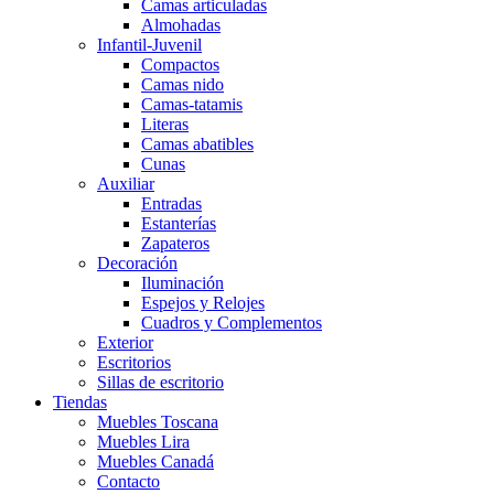
Camas articuladas
Almohadas
Infantil-Juvenil
Compactos
Camas nido
Camas-tatamis
Literas
Camas abatibles
Cunas
Auxiliar
Entradas
Estanterías
Zapateros
Decoración
Iluminación
Espejos y Relojes
Cuadros y Complementos
Exterior
Escritorios
Sillas de escritorio
Tiendas
Muebles Toscana
Muebles Lira
Muebles Canadá
Contacto