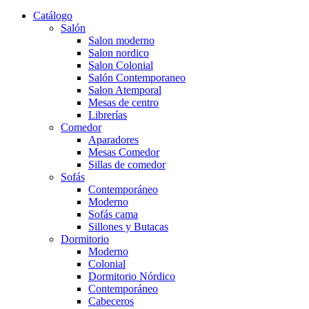
Catálogo
Salón
Salon moderno
Salon nordico
Salon Colonial
Salón Contemporaneo
Salon Atemporal
Mesas de centro
Librerías
Comedor
Aparadores
Mesas Comedor
Sillas de comedor
Sofás
Contemporáneo
Moderno
Sofás cama
Sillones y Butacas
Dormitorio
Moderno
Colonial
Dormitorio Nórdico
Contemporáneo
Cabeceros