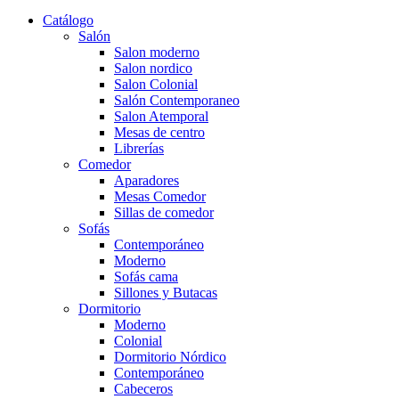
Catálogo
Salón
Salon moderno
Salon nordico
Salon Colonial
Salón Contemporaneo
Salon Atemporal
Mesas de centro
Librerías
Comedor
Aparadores
Mesas Comedor
Sillas de comedor
Sofás
Contemporáneo
Moderno
Sofás cama
Sillones y Butacas
Dormitorio
Moderno
Colonial
Dormitorio Nórdico
Contemporáneo
Cabeceros