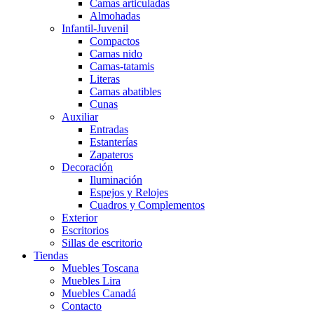
Camas articuladas
Almohadas
Infantil-Juvenil
Compactos
Camas nido
Camas-tatamis
Literas
Camas abatibles
Cunas
Auxiliar
Entradas
Estanterías
Zapateros
Decoración
Iluminación
Espejos y Relojes
Cuadros y Complementos
Exterior
Escritorios
Sillas de escritorio
Tiendas
Muebles Toscana
Muebles Lira
Muebles Canadá
Contacto