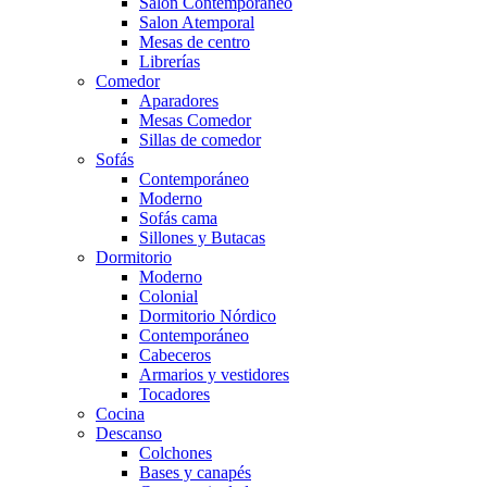
Salón Contemporaneo
Salon Atemporal
Mesas de centro
Librerías
Comedor
Aparadores
Mesas Comedor
Sillas de comedor
Sofás
Contemporáneo
Moderno
Sofás cama
Sillones y Butacas
Dormitorio
Moderno
Colonial
Dormitorio Nórdico
Contemporáneo
Cabeceros
Armarios y vestidores
Tocadores
Cocina
Descanso
Colchones
Bases y canapés