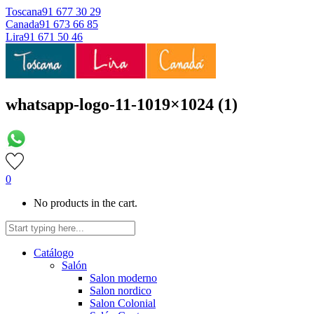
Toscana
91 677 30 29
Canada
91 673 66 85
Lira
91 671 50 46
whatsapp-logo-11-1019×1024 (1)
0
No products in the cart.
Catálogo
Salón
Salon moderno
Salon nordico
Salon Colonial