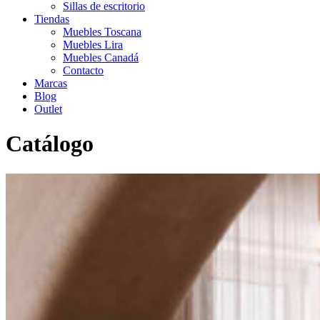
Sillas de escritorio
Tiendas
Muebles Toscana
Muebles Lira
Muebles Canadá
Contacto
Marcas
Blog
Outlet
Catálogo
Inicio
>
Catálogo
>
Salón
>
Salon Colonial
>
Vitrina lyon 77C