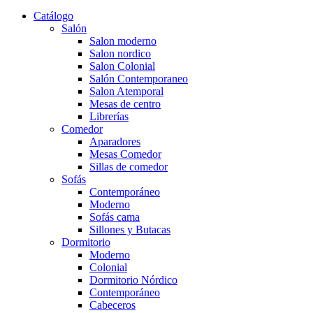
Catálogo
Salón
Salon moderno
Salon nordico
Salon Colonial
Salón Contemporaneo
Salon Atemporal
Mesas de centro
Librerías
Comedor
Aparadores
Mesas Comedor
Sillas de comedor
Sofás
Contemporáneo
Moderno
Sofás cama
Sillones y Butacas
Dormitorio
Moderno
Colonial
Dormitorio Nórdico
Contemporáneo
Cabeceros