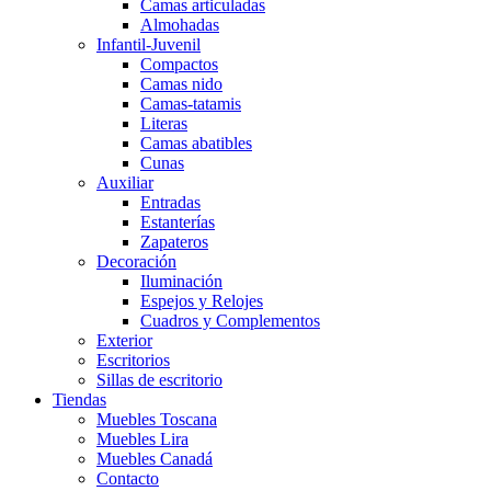
Camas articuladas
Almohadas
Infantil-Juvenil
Compactos
Camas nido
Camas-tatamis
Literas
Camas abatibles
Cunas
Auxiliar
Entradas
Estanterías
Zapateros
Decoración
Iluminación
Espejos y Relojes
Cuadros y Complementos
Exterior
Escritorios
Sillas de escritorio
Tiendas
Muebles Toscana
Muebles Lira
Muebles Canadá
Contacto