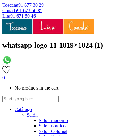
Toscana
91 677 30 29
Canada
91 673 66 85
Lira
91 671 50 46
whatsapp-logo-11-1019×1024 (1)
0
No products in the cart.
Catálogo
Salón
Salon moderno
Salon nordico
Salon Colonial