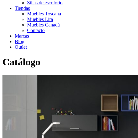
Sillas de escritorio
Tiendas
Muebles Toscana
Muebles Lira
Muebles Canadá
Contacto
Marcas
Blog
Outlet
Catálogo
Inicio
>
Catálogo
>
Infantil-Juvenil
>
Dormitorio juvenil 11 de JJP