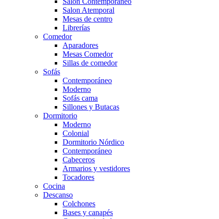
Salón Contemporaneo
Salon Atemporal
Mesas de centro
Librerías
Comedor
Aparadores
Mesas Comedor
Sillas de comedor
Sofás
Contemporáneo
Moderno
Sofás cama
Sillones y Butacas
Dormitorio
Moderno
Colonial
Dormitorio Nórdico
Contemporáneo
Cabeceros
Armarios y vestidores
Tocadores
Cocina
Descanso
Colchones
Bases y canapés