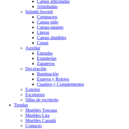
Camas articuladas
Almohadas
Infantil-Juvenil
Compactos
Camas nido
Camas-tatamis
Literas
Camas abatibles
Cunas
Auxiliar
Entradas
Estanterías
Zapateros
Decoración
Iluminación
Espejos y Relojes
Cuadros y Complementos
Exterior
Escritorios
Sillas de escritorio
Tiendas
Muebles Toscana
Muebles Lira
Muebles Canadá
Contacto