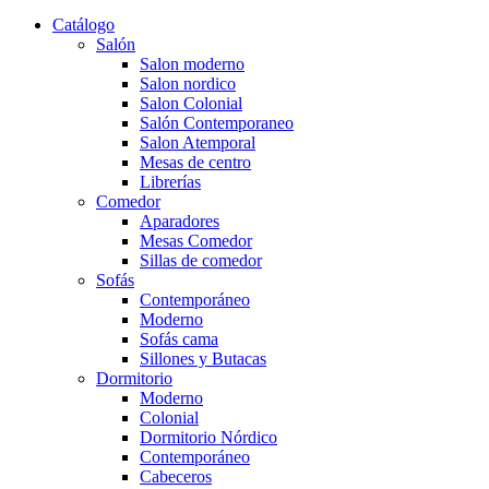
Catálogo
Salón
Salon moderno
Salon nordico
Salon Colonial
Salón Contemporaneo
Salon Atemporal
Mesas de centro
Librerías
Comedor
Aparadores
Mesas Comedor
Sillas de comedor
Sofás
Contemporáneo
Moderno
Sofás cama
Sillones y Butacas
Dormitorio
Moderno
Colonial
Dormitorio Nórdico
Contemporáneo
Cabeceros