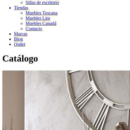
Sillas de escritorio
Tiendas
Muebles Toscana
Muebles Lira
Muebles Canadá
Contacto
Marcas
Blog
Outlet
Catálogo
Inicio
>
Catálogo
>
Dormitorio
>
Tocadores
>
Tocador MX 46