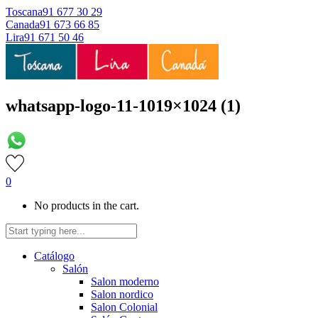
Toscana
91 677 30 29
Canada
91 673 66 85
Lira
91 671 50 46
whatsapp-logo-11-1019×1024 (1)
0
No products in the cart.
Catálogo
Salón
Salon moderno
Salon nordico
Salon Colonial