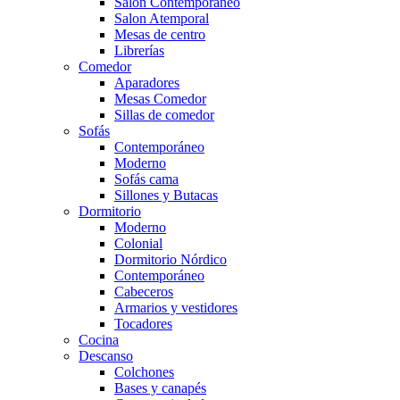
Salón Contemporaneo
Salon Atemporal
Mesas de centro
Librerías
Comedor
Aparadores
Mesas Comedor
Sillas de comedor
Sofás
Contemporáneo
Moderno
Sofás cama
Sillones y Butacas
Dormitorio
Moderno
Colonial
Dormitorio Nórdico
Contemporáneo
Cabeceros
Armarios y vestidores
Tocadores
Cocina
Descanso
Colchones
Bases y canapés