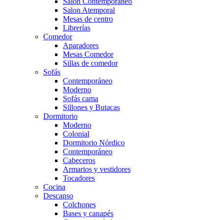
Salón Contemporaneo
Salon Atemporal
Mesas de centro
Librerías
Comedor
Aparadores
Mesas Comedor
Sillas de comedor
Sofás
Contemporáneo
Moderno
Sofás cama
Sillones y Butacas
Dormitorio
Moderno
Colonial
Dormitorio Nórdico
Contemporáneo
Cabeceros
Armarios y vestidores
Tocadores
Cocina
Descanso
Colchones
Bases y canapés