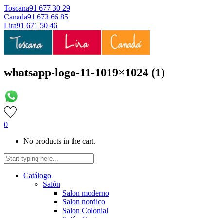
Toscana
91 677 30 29
Canada
91 673 66 85
Lira
91 671 50 46
whatsapp-logo-11-1019×1024 (1)
0
No products in the cart.
Catálogo
Salón
Salon moderno
Salon nordico
Salon Colonial