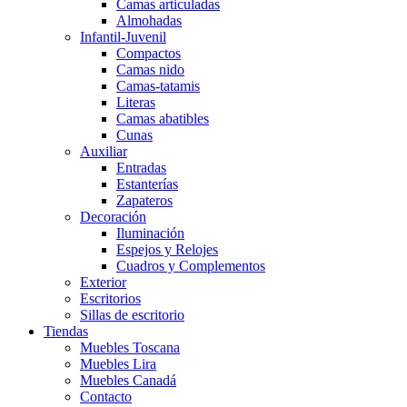
Camas articuladas
Almohadas
Infantil-Juvenil
Compactos
Camas nido
Camas-tatamis
Literas
Camas abatibles
Cunas
Auxiliar
Entradas
Estanterías
Zapateros
Decoración
Iluminación
Espejos y Relojes
Cuadros y Complementos
Exterior
Escritorios
Sillas de escritorio
Tiendas
Muebles Toscana
Muebles Lira
Muebles Canadá
Contacto