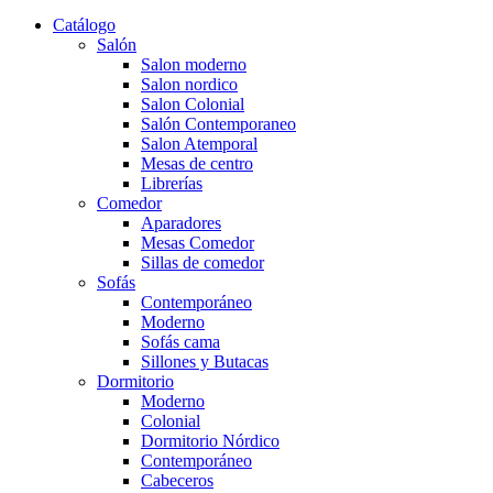
Catálogo
Salón
Salon moderno
Salon nordico
Salon Colonial
Salón Contemporaneo
Salon Atemporal
Mesas de centro
Librerías
Comedor
Aparadores
Mesas Comedor
Sillas de comedor
Sofás
Contemporáneo
Moderno
Sofás cama
Sillones y Butacas
Dormitorio
Moderno
Colonial
Dormitorio Nórdico
Contemporáneo
Cabeceros