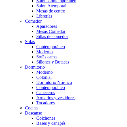
Salón Contemporaneo
Salon Atemporal
Mesas de centro
Librerías
Comedor
Aparadores
Mesas Comedor
Sillas de comedor
Sofás
Contemporáneo
Moderno
Sofás cama
Sillones y Butacas
Dormitorio
Moderno
Colonial
Dormitorio Nórdico
Contemporáneo
Cabeceros
Armarios y vestidores
Tocadores
Cocina
Descanso
Colchones
Bases y canapés