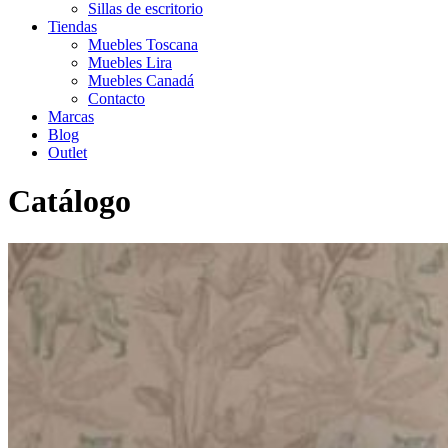
Sillas de escritorio
Tiendas
Muebles Toscana
Muebles Lira
Muebles Canadá
Contacto
Marcas
Blog
Outlet
Catálogo
Inicio
>
Catálogo
>
Infantil-Juvenil
>
Cunas
>
Cuna PLAY