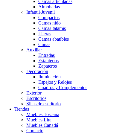
Camas articuladas
Almohadas
Infantil-Juvenil
Compactos
Camas nido
Camas-tatamis
Literas
Camas abatibles
Cunas
Auxiliar
Entradas
Estanterías
Zapateros
Decoración
Iluminación
Espejos y Relojes
Cuadros y Complementos
Exterior
Escritorios
Sillas de escritorio
Tiendas
Muebles Toscana
Muebles Lira
Muebles Canadá
Contacto