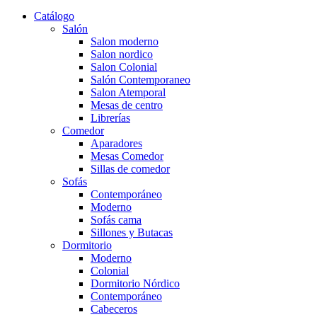
Catálogo
Salón
Salon moderno
Salon nordico
Salon Colonial
Salón Contemporaneo
Salon Atemporal
Mesas de centro
Librerías
Comedor
Aparadores
Mesas Comedor
Sillas de comedor
Sofás
Contemporáneo
Moderno
Sofás cama
Sillones y Butacas
Dormitorio
Moderno
Colonial
Dormitorio Nórdico
Contemporáneo
Cabeceros