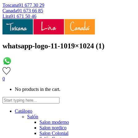
Toscana
91 677 30 29
Canada
91 673 66 85
Lira
91 671 50 46
whatsapp-logo-11-1019×1024 (1)
0
No products in the cart.
Catálogo
Salón
Salon moderno
Salon nordico
Salon Colonial