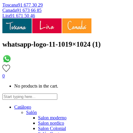
Toscana
91 677 30 29
Canada
91 673 66 85
Lira
91 671 50 46
whatsapp-logo-11-1019×1024 (1)
0
No products in the cart.
Catálogo
Salón
Salon moderno
Salon nordico
Salon Colonial