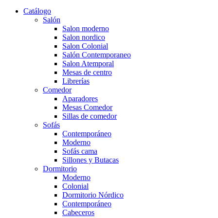
Catálogo
Salón
Salon moderno
Salon nordico
Salon Colonial
Salón Contemporaneo
Salon Atemporal
Mesas de centro
Librerías
Comedor
Aparadores
Mesas Comedor
Sillas de comedor
Sofás
Contemporáneo
Moderno
Sofás cama
Sillones y Butacas
Dormitorio
Moderno
Colonial
Dormitorio Nórdico
Contemporáneo
Cabeceros