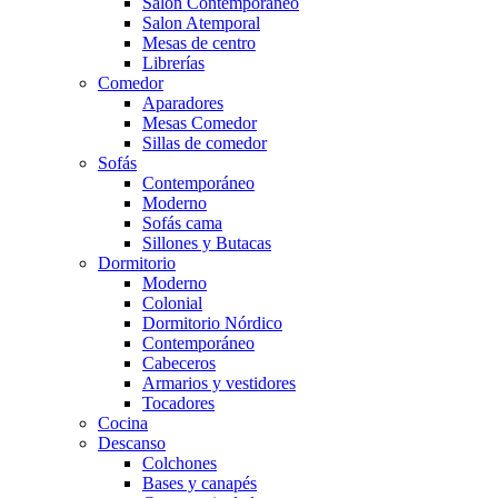
Salón Contemporaneo
Salon Atemporal
Mesas de centro
Librerías
Comedor
Aparadores
Mesas Comedor
Sillas de comedor
Sofás
Contemporáneo
Moderno
Sofás cama
Sillones y Butacas
Dormitorio
Moderno
Colonial
Dormitorio Nórdico
Contemporáneo
Cabeceros
Armarios y vestidores
Tocadores
Cocina
Descanso
Colchones
Bases y canapés