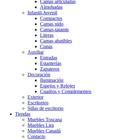
Camas articuladas
Almohadas
Infantil-Juvenil
Compactos
Camas nido
Camas-tatamis
Literas
Camas abatibles
Cunas
Auxiliar
Entradas
Estanterías
Zapateros
Decoración
Iluminación
Espejos y Relojes
Cuadros y Complementos
Exterior
Escritorios
Sillas de escritorio
Tiendas
Muebles Toscana
Muebles Lira
Muebles Canadá
Contacto