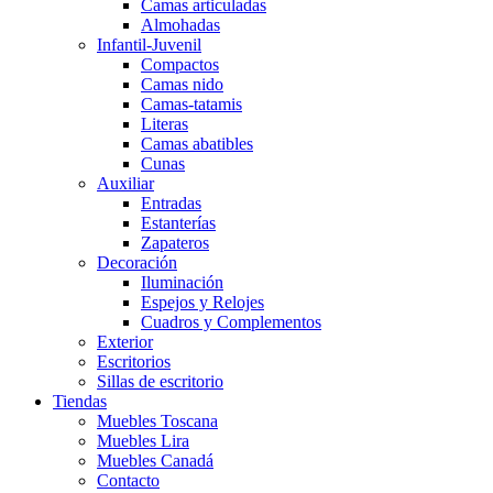
Camas articuladas
Almohadas
Infantil-Juvenil
Compactos
Camas nido
Camas-tatamis
Literas
Camas abatibles
Cunas
Auxiliar
Entradas
Estanterías
Zapateros
Decoración
Iluminación
Espejos y Relojes
Cuadros y Complementos
Exterior
Escritorios
Sillas de escritorio
Tiendas
Muebles Toscana
Muebles Lira
Muebles Canadá
Contacto