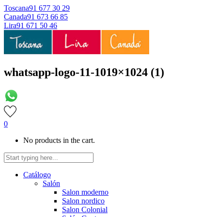
Toscana
91 677 30 29
Canada
91 673 66 85
Lira
91 671 50 46
whatsapp-logo-11-1019×1024 (1)
0
No products in the cart.
Catálogo
Salón
Salon moderno
Salon nordico
Salon Colonial