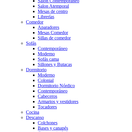
Salón Contemporaneo
Salon Atemporal
Mesas de centro
Librerías
Comedor
Aparadores
Mesas Comedor
Sillas de comedor
Sofás
Contemporáneo
Moderno
Sofás cama
Sillones y Butacas
Dormitorio
Moderno
Colonial
Dormitorio Nórdico
Contemporáneo
Cabeceros
Armarios y vestidores
Tocadores
Cocina
Descanso
Colchones
Bases y canapés