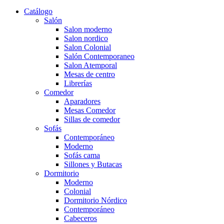
Catálogo
Salón
Salon moderno
Salon nordico
Salon Colonial
Salón Contemporaneo
Salon Atemporal
Mesas de centro
Librerías
Comedor
Aparadores
Mesas Comedor
Sillas de comedor
Sofás
Contemporáneo
Moderno
Sofás cama
Sillones y Butacas
Dormitorio
Moderno
Colonial
Dormitorio Nórdico
Contemporáneo
Cabeceros