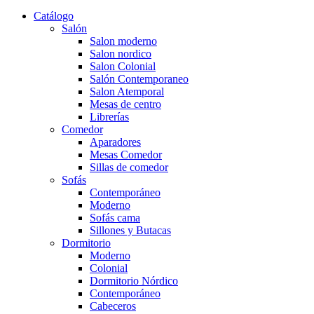
Catálogo
Salón
Salon moderno
Salon nordico
Salon Colonial
Salón Contemporaneo
Salon Atemporal
Mesas de centro
Librerías
Comedor
Aparadores
Mesas Comedor
Sillas de comedor
Sofás
Contemporáneo
Moderno
Sofás cama
Sillones y Butacas
Dormitorio
Moderno
Colonial
Dormitorio Nórdico
Contemporáneo
Cabeceros