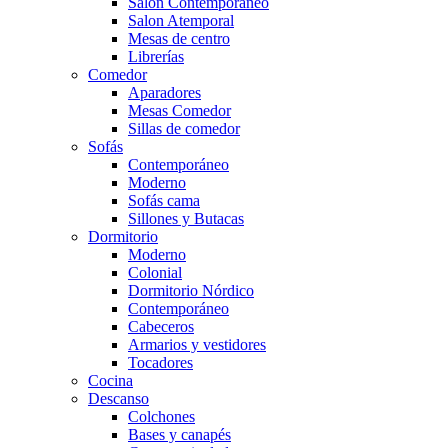
Salón Contemporaneo
Salon Atemporal
Mesas de centro
Librerías
Comedor
Aparadores
Mesas Comedor
Sillas de comedor
Sofás
Contemporáneo
Moderno
Sofás cama
Sillones y Butacas
Dormitorio
Moderno
Colonial
Dormitorio Nórdico
Contemporáneo
Cabeceros
Armarios y vestidores
Tocadores
Cocina
Descanso
Colchones
Bases y canapés