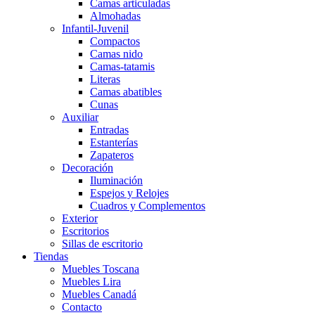
Camas articuladas
Almohadas
Infantil-Juvenil
Compactos
Camas nido
Camas-tatamis
Literas
Camas abatibles
Cunas
Auxiliar
Entradas
Estanterías
Zapateros
Decoración
Iluminación
Espejos y Relojes
Cuadros y Complementos
Exterior
Escritorios
Sillas de escritorio
Tiendas
Muebles Toscana
Muebles Lira
Muebles Canadá
Contacto