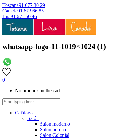
Toscana
91 677 30 29
Canada
91 673 66 85
Lira
91 671 50 46
whatsapp-logo-11-1019×1024 (1)
0
No products in the cart.
Catálogo
Salón
Salon moderno
Salon nordico
Salon Colonial