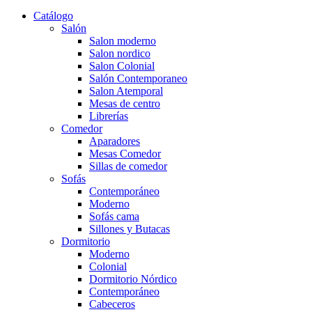
Catálogo
Salón
Salon moderno
Salon nordico
Salon Colonial
Salón Contemporaneo
Salon Atemporal
Mesas de centro
Librerías
Comedor
Aparadores
Mesas Comedor
Sillas de comedor
Sofás
Contemporáneo
Moderno
Sofás cama
Sillones y Butacas
Dormitorio
Moderno
Colonial
Dormitorio Nórdico
Contemporáneo
Cabeceros