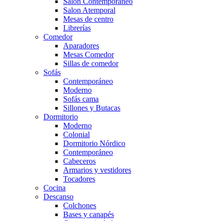
Salón Contemporaneo
Salon Atemporal
Mesas de centro
Librerías
Comedor
Aparadores
Mesas Comedor
Sillas de comedor
Sofás
Contemporáneo
Moderno
Sofás cama
Sillones y Butacas
Dormitorio
Moderno
Colonial
Dormitorio Nórdico
Contemporáneo
Cabeceros
Armarios y vestidores
Tocadores
Cocina
Descanso
Colchones
Bases y canapés