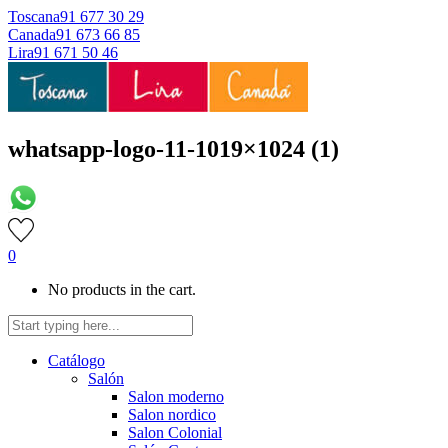
Toscana
91 677 30 29
Canada
91 673 66 85
Lira
91 671 50 46
whatsapp-logo-11-1019×1024 (1)
0
No products in the cart.
Catálogo
Salón
Salon moderno
Salon nordico
Salon Colonial