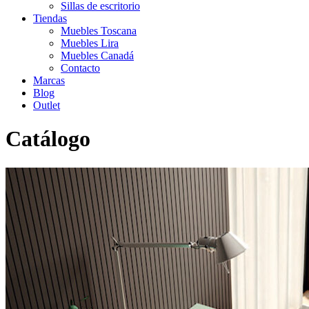
Sillas de escritorio
Tiendas
Muebles Toscana
Muebles Lira
Muebles Canadá
Contacto
Marcas
Blog
Outlet
Catálogo
Inicio
>
Catálogo
>
Escritorios
>
Escritorio Antaix 38