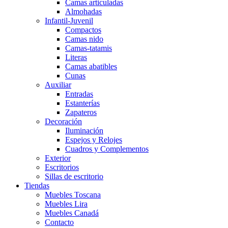
Camas articuladas
Almohadas
Infantil-Juvenil
Compactos
Camas nido
Camas-tatamis
Literas
Camas abatibles
Cunas
Auxiliar
Entradas
Estanterías
Zapateros
Decoración
Iluminación
Espejos y Relojes
Cuadros y Complementos
Exterior
Escritorios
Sillas de escritorio
Tiendas
Muebles Toscana
Muebles Lira
Muebles Canadá
Contacto