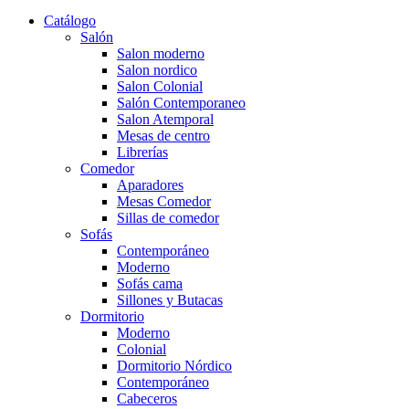
Catálogo
Salón
Salon moderno
Salon nordico
Salon Colonial
Salón Contemporaneo
Salon Atemporal
Mesas de centro
Librerías
Comedor
Aparadores
Mesas Comedor
Sillas de comedor
Sofás
Contemporáneo
Moderno
Sofás cama
Sillones y Butacas
Dormitorio
Moderno
Colonial
Dormitorio Nórdico
Contemporáneo
Cabeceros