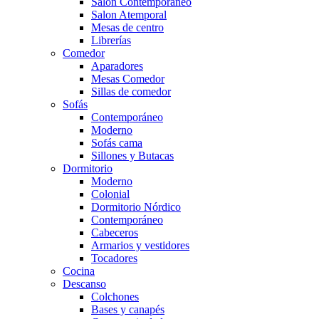
Salón Contemporaneo
Salon Atemporal
Mesas de centro
Librerías
Comedor
Aparadores
Mesas Comedor
Sillas de comedor
Sofás
Contemporáneo
Moderno
Sofás cama
Sillones y Butacas
Dormitorio
Moderno
Colonial
Dormitorio Nórdico
Contemporáneo
Cabeceros
Armarios y vestidores
Tocadores
Cocina
Descanso
Colchones
Bases y canapés