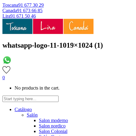
Toscana
91 677 30 29
Canada
91 673 66 85
Lira
91 671 50 46
whatsapp-logo-11-1019×1024 (1)
0
No products in the cart.
Catálogo
Salón
Salon moderno
Salon nordico
Salon Colonial