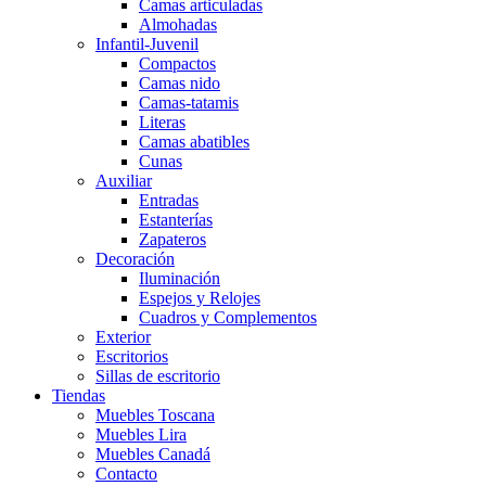
Camas articuladas
Almohadas
Infantil-Juvenil
Compactos
Camas nido
Camas-tatamis
Literas
Camas abatibles
Cunas
Auxiliar
Entradas
Estanterías
Zapateros
Decoración
Iluminación
Espejos y Relojes
Cuadros y Complementos
Exterior
Escritorios
Sillas de escritorio
Tiendas
Muebles Toscana
Muebles Lira
Muebles Canadá
Contacto