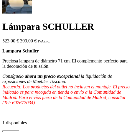
Lámpara SCHULLER
El
El
523,00
€
399,00
€
IVA inc.
precio
precio
Lampara Schuller
original
actual
era:
es:
Preciosa lampara de diámetro 71 cm. El complemento perfecto para
523,00 €.
399,00 €.
la decoración de tu salón.
Consíguelo
ahora un precio excepcional
la liquidación de
exposiciones de Muebles Toscana.
Recuerda: Los productos del outlet
no incluyen el montaje. El precio
indicado es para recogida en tienda o envío a la Comunidad de
Madrid. Para envíos fuera de la Comunidad de Madrid, consultar
(Tel: 692677034)
1 disponibles