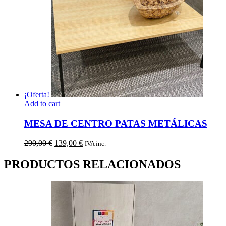
¡Oferta!
Add to cart
MESA DE CENTRO PATAS METÁLICAS
El
El
290,00
€
139,00
€
IVA inc.
precio
precio
original
actual
PRODUCTOS RELACIONADOS
era:
es:
290,00 €.
139,00 €.