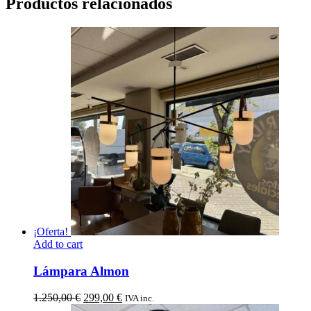
Productos relacionados
¡Oferta!
Add to cart
Lámpara Almon
El
El
1.250,00
€
299,00
€
IVA inc.
precio
precio