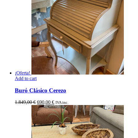
492,00 €.
369,00 €.
¡Oferta!
Add to cart
Buró Clásico Cerezo
El
El
1.849,00
€
690,00
€
IVA inc.
precio
precio
original
actual
era:
es:
1.849,00 €.
690,00 €.