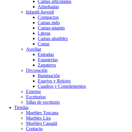
Camas articuladas
Almohadas
Infantil-Juvenil
Compactos
Camas nido
Camas-tatamis
Literas
Camas abatibles
Cunas
Auxiliar
Entradas
Estanterías
Zapateros
Decoración
Iluminación
Espejos y Relojes
Cuadros y Complementos
Exterior
Escritorios
Sillas de escritorio
Tiendas
Muebles Toscana
Muebles Lira
Muebles Canadá
Contacto