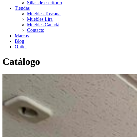
Sillas de escritorio
Tiendas
Muebles Toscana
Muebles Lira
Muebles Canadá
Contacto
Marcas
Blog
Outlet
Catálogo
Inicio
>
Catálogo
>
Outlet
>
Outlet auxiliares
>
Lámpara
SCHULLER