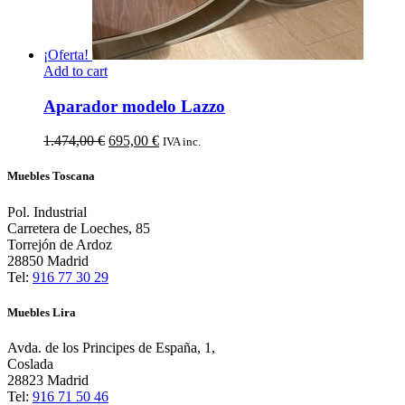
¡Oferta!
Add to cart
Aparador modelo Lazzo
El
El
1.474,00
€
695,00
€
IVA inc.
precio
precio
original
actual
Muebles Toscana
era:
es:
1.474,00 €.
695,00 €.
Pol. Industrial
Carretera de Loeches, 85
Torrejón de Ardoz
28850 Madrid
Tel:
916 77 30 29
Muebles Lira
Avda. de los Principes de España, 1,
Coslada
28823 Madrid
Tel:
916 71 50 46