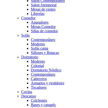
Salón Contemporaneo
Salon Atemporal
Mesas de centro
Librerías
Comedor
Aparadores
Mesas Comedor
Sillas de comedor
Sofás
Contemporáneo
Moderno
Sofás cama
Sillones y Butacas
Dormitorio
Moderno
Colonial
Dormitorio Nórdico
Contemporáneo
Cabeceros
Armarios y vestidores
Tocadores
Cocina
Descanso
Colchones
Bases y canapés