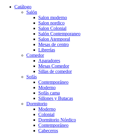
Catálogo
Salón
Salon moderno
Salon nordico
Salon Colonial
Salón Contemporaneo
Salon Atemporal
Mesas de centro
Librerías
Comedor
Aparadores
Mesas Comedor
Sillas de comedor
Sofás
Contemporáneo
Moderno
Sofás cama
Sillones y Butacas
Dormitorio
Moderno
Colonial
Dormitorio Nórdico
Contemporáneo
Cabeceros