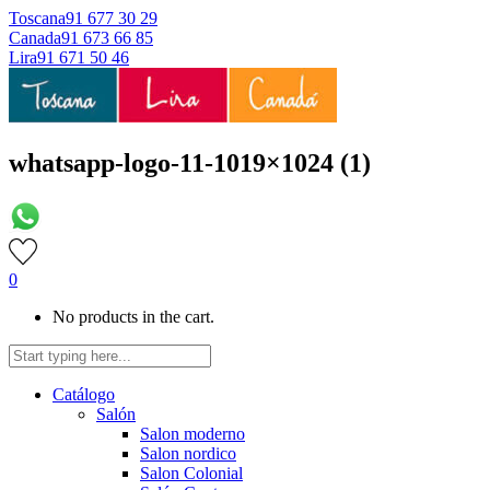
Toscana
91 677 30 29
Canada
91 673 66 85
Lira
91 671 50 46
whatsapp-logo-11-1019×1024 (1)
0
No products in the cart.
Catálogo
Salón
Salon moderno
Salon nordico
Salon Colonial