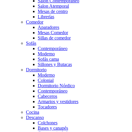
Salón Contemporaneo
Salon Atemporal
Mesas de centro
Librerías
Comedor
Aparadores
Mesas Comedor
Sillas de comedor
Sofás
Contemporáneo
Moderno
Sofás cama
Sillones y Butacas
Dormitorio
Moderno
Colonial
Dormitorio Nórdico
Contemporáneo
Cabeceros
Armarios y vestidores
Tocadores
Cocina
Descanso
Colchones
Bases y canapés