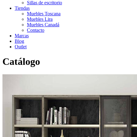
Sillas de escritorio
Tiendas
Muebles Toscana
Muebles Lira
Muebles Canadá
Contacto
Marcas
Blog
Outlet
Catálogo
Inicio
>
Catálogo
>
Librerías
>
Librería a medida ZEN 23