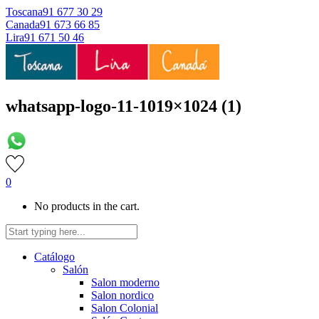
Toscana
91 677 30 29
Canada
91 673 66 85
Lira
91 671 50 46
whatsapp-logo-11-1019×1024 (1)
0
No products in the cart.
Catálogo
Salón
Salon moderno
Salon nordico
Salon Colonial