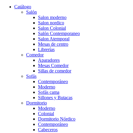
Catálogo
Salón
Salon moderno
Salon nordico
Salon Colonial
Salón Contemporaneo
Salon Atemporal
Mesas de centro
Librerías
Comedor
Aparadores
Mesas Comedor
Sillas de comedor
Sofás
Contemporáneo
Moderno
Sofás cama
Sillones y Butacas
Dormitorio
Moderno
Colonial
Dormitorio Nórdico
Contemporáneo
Cabeceros