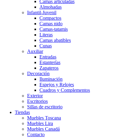
Camas articuladas
Almohadas
Infantil-Juvenil
Compactos
Camas nido
Camas-tatamis
Literas
Camas abatibles
Cunas
Auxiliar
Entradas
Estanterías
Zapateros
Decoración
Iluminación
Espejos y Relojes
Cuadros y Complementos
Exterior
Escritorios
Sillas de escritorio
Tiendas
Muebles Toscana
Muebles Lira
Muebles Canadá
Contacto