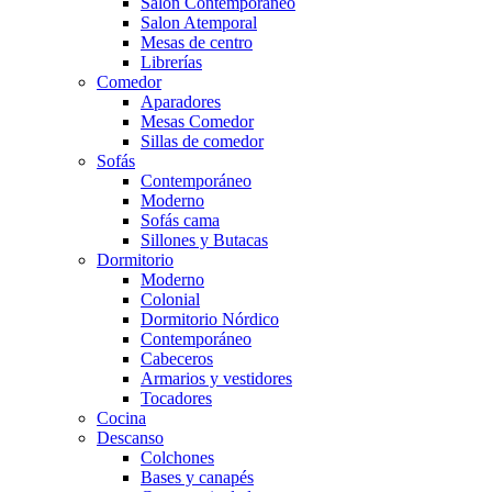
Salón Contemporaneo
Salon Atemporal
Mesas de centro
Librerías
Comedor
Aparadores
Mesas Comedor
Sillas de comedor
Sofás
Contemporáneo
Moderno
Sofás cama
Sillones y Butacas
Dormitorio
Moderno
Colonial
Dormitorio Nórdico
Contemporáneo
Cabeceros
Armarios y vestidores
Tocadores
Cocina
Descanso
Colchones
Bases y canapés