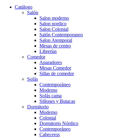
Catálogo
Salón
Salon moderno
Salon nordico
Salon Colonial
Salón Contemporaneo
Salon Atemporal
Mesas de centro
Librerías
Comedor
Aparadores
Mesas Comedor
Sillas de comedor
Sofás
Contemporáneo
Moderno
Sofás cama
Sillones y Butacas
Dormitorio
Moderno
Colonial
Dormitorio Nórdico
Contemporáneo
Cabeceros