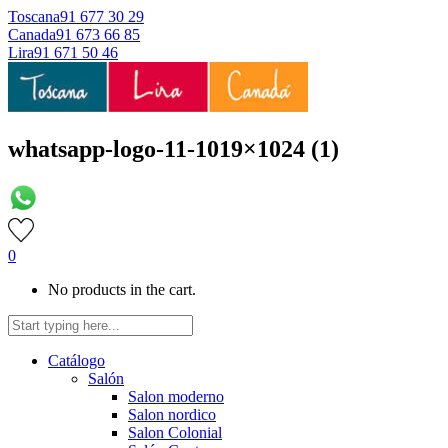
Toscana
91 677 30 29
Canada
91 673 66 85
Lira
91 671 50 46
whatsapp-logo-11-1019×1024 (1)
0
No products in the cart.
Catálogo
Salón
Salon moderno
Salon nordico
Salon Colonial