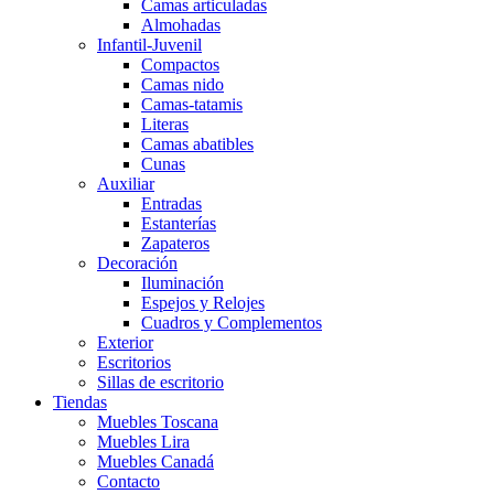
Camas articuladas
Almohadas
Infantil-Juvenil
Compactos
Camas nido
Camas-tatamis
Literas
Camas abatibles
Cunas
Auxiliar
Entradas
Estanterías
Zapateros
Decoración
Iluminación
Espejos y Relojes
Cuadros y Complementos
Exterior
Escritorios
Sillas de escritorio
Tiendas
Muebles Toscana
Muebles Lira
Muebles Canadá
Contacto