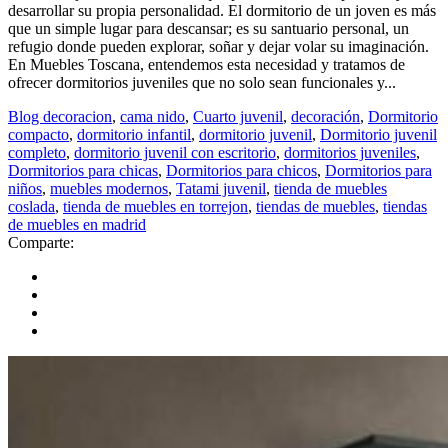
desarrollar su propia personalidad. El dormitorio de un joven es más
que un simple lugar para descansar; es su santuario personal, un
refugio donde pueden explorar, soñar y dejar volar su imaginación.
En Muebles Toscana, entendemos esta necesidad y tratamos de
ofrecer dormitorios juveniles que no solo sean funcionales y...
Blog decoracion
,
cama nido
,
Cuarto juvenil
,
decoración
,
Dormitorio
compacto
,
dormitorio infantil
,
dormitorio juvenil
,
Dormitorio juvenil
completo
,
dormitorio juvenil con escritorio
,
dormitorios juveniles
,
Dormitorios para chicas
,
Dormitorios para chicos
,
Dormitorios para
niños
,
muebles modernos
,
Tatami juvenil
,
tienda de muebles
coslada
,
tienda de muebles en torrejon
,
tiendas de muebles
,
tiendas
de muebles en madrid
Comparte: