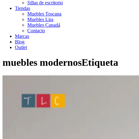
Sillas de escritorio
Tiendas
Muebles Toscana
Muebles Lira
Muebles Canadá
Contacto
Marcas
Blog
Outlet
muebles modernosEtiqueta
Inicio
>
muebles modernos