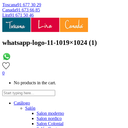
Toscana
91 677 30 29
Canada
91 673 66 85
Lira
91 671 50 46
whatsapp-logo-11-1019×1024 (1)
0
No products in the cart.
Catálogo
Salón
Salon moderno
Salon nordico
Salon Colonial