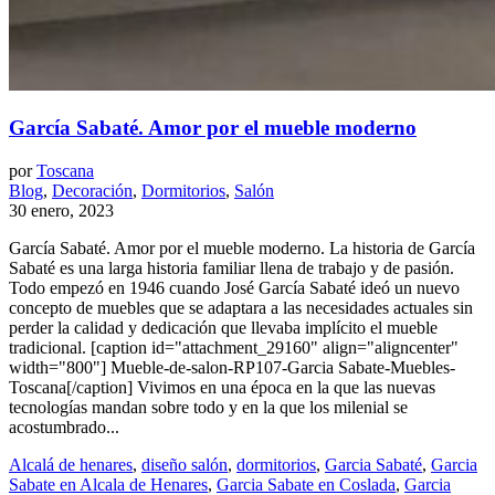
García Sabaté. Amor por el mueble moderno
por
Toscana
Blog
,
Decoración
,
Dormitorios
,
Salón
30 enero, 2023
García Sabaté. Amor por el mueble moderno. La historia de García
Sabaté es una larga historia familiar llena de trabajo y de pasión.
Todo empezó en 1946 cuando José García Sabaté ideó un nuevo
concepto de muebles que se adaptara a las necesidades actuales sin
perder la calidad y dedicación que llevaba implícito el mueble
tradicional. [caption id="attachment_29160" align="aligncenter"
width="800"] Mueble-de-salon-RP107-Garcia Sabate-Muebles-
Toscana[/caption] Vivimos en una época en la que las nuevas
tecnologías mandan sobre todo y en la que los milenial se
acostumbrado...
Alcalá de henares
,
diseño salón
,
dormitorios
,
Garcia Sabaté
,
Garcia
Sabate en Alcala de Henares
,
Garcia Sabate en Coslada
,
Garcia