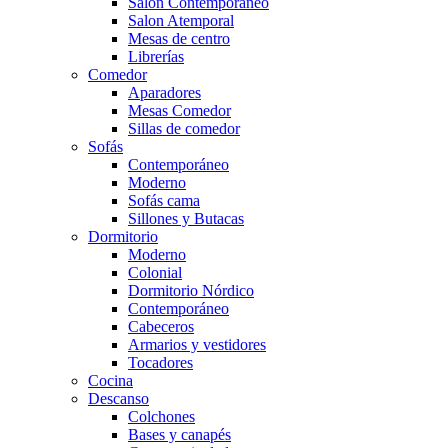
Salón Contemporaneo
Salon Atemporal
Mesas de centro
Librerías
Comedor
Aparadores
Mesas Comedor
Sillas de comedor
Sofás
Contemporáneo
Moderno
Sofás cama
Sillones y Butacas
Dormitorio
Moderno
Colonial
Dormitorio Nórdico
Contemporáneo
Cabeceros
Armarios y vestidores
Tocadores
Cocina
Descanso
Colchones
Bases y canapés