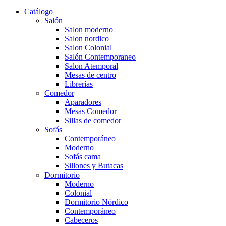
Catálogo
Salón
Salon moderno
Salon nordico
Salon Colonial
Salón Contemporaneo
Salon Atemporal
Mesas de centro
Librerías
Comedor
Aparadores
Mesas Comedor
Sillas de comedor
Sofás
Contemporáneo
Moderno
Sofás cama
Sillones y Butacas
Dormitorio
Moderno
Colonial
Dormitorio Nórdico
Contemporáneo
Cabeceros