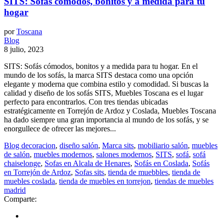
SITS: Sofás cómodos, bonitos y a medida para tu
hogar
por
Toscana
Blog
8 julio, 2023
SITS: Sofás cómodos, bonitos y a medida para tu hogar. En el
mundo de los sofás, la marca SITS destaca como una opción
elegante y moderna que combina estilo y comodidad. Si buscas la
calidad y diseño de los sofás SITS, Muebles Toscana es el lugar
perfecto para encontrarlos. Con tres tiendas ubicadas
estratégicamente en Torrejón de Ardoz y Coslada, Muebles Toscana
ha dado siempre una gran importancia al mundo de los sofás, y se
enorgullece de ofrecer las mejores...
Blog decoracion
,
diseño salón
,
Marca sits
,
mobiliario salón
,
muebles
de salón
,
muebles modernos
,
salones modernos
,
SITS
,
sofá
,
sofá
chaiselonge
,
Sofas en Alcala de Henares
,
Sofás en Coslada
,
Sofás
en Torrejón de Ardoz
,
Sofas sits
,
tienda de muebbles
,
tienda de
muebles coslada
,
tienda de muebles en torrejon
,
tiendas de muebles
madrid
Comparte: