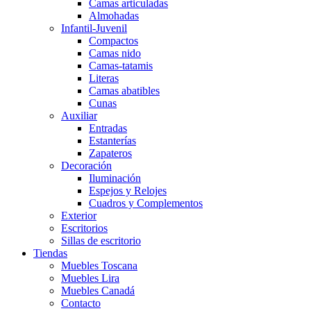
Camas articuladas
Almohadas
Infantil-Juvenil
Compactos
Camas nido
Camas-tatamis
Literas
Camas abatibles
Cunas
Auxiliar
Entradas
Estanterías
Zapateros
Decoración
Iluminación
Espejos y Relojes
Cuadros y Complementos
Exterior
Escritorios
Sillas de escritorio
Tiendas
Muebles Toscana
Muebles Lira
Muebles Canadá
Contacto