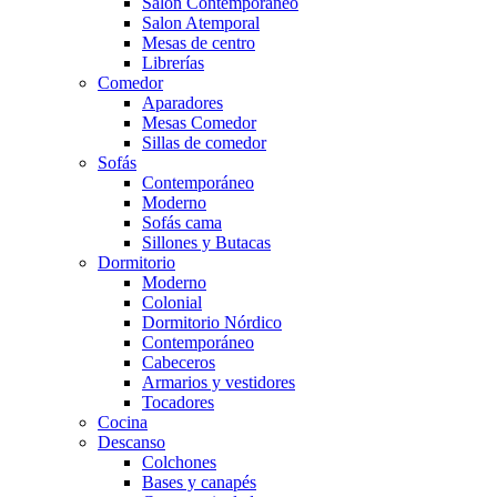
Salón Contemporaneo
Salon Atemporal
Mesas de centro
Librerías
Comedor
Aparadores
Mesas Comedor
Sillas de comedor
Sofás
Contemporáneo
Moderno
Sofás cama
Sillones y Butacas
Dormitorio
Moderno
Colonial
Dormitorio Nórdico
Contemporáneo
Cabeceros
Armarios y vestidores
Tocadores
Cocina
Descanso
Colchones
Bases y canapés