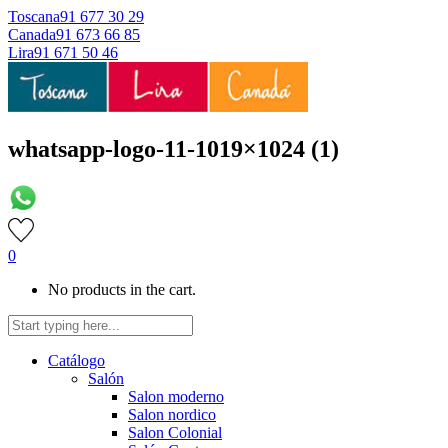
Toscana
91 677 30 29
Canada
91 673 66 85
Lira
91 671 50 46
whatsapp-logo-11-1019×1024 (1)
0
No products in the cart.
Catálogo
Salón
Salon moderno
Salon nordico
Salon Colonial