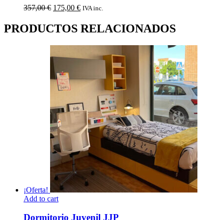
El
El
357,00
€
175,00
€
IVA inc.
precio
precio
original
actual
PRODUCTOS RELACIONADOS
era:
es:
357,00 €.
175,00 €.
¡Oferta!
Add to cart
Dormitorio Juvenil JJP