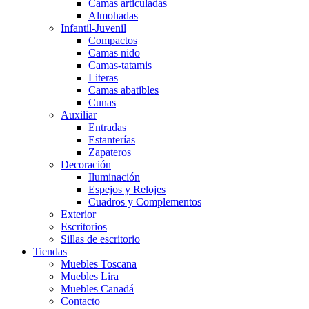
Camas articuladas
Almohadas
Infantil-Juvenil
Compactos
Camas nido
Camas-tatamis
Literas
Camas abatibles
Cunas
Auxiliar
Entradas
Estanterías
Zapateros
Decoración
Iluminación
Espejos y Relojes
Cuadros y Complementos
Exterior
Escritorios
Sillas de escritorio
Tiendas
Muebles Toscana
Muebles Lira
Muebles Canadá
Contacto