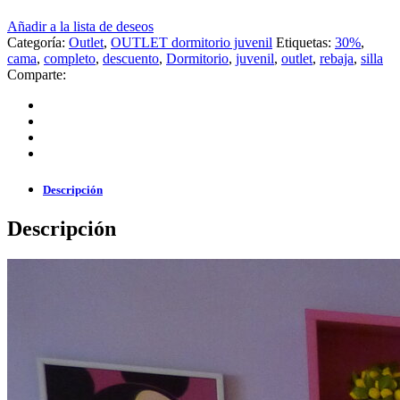
Añadir a la lista de deseos
Categoría:
Outlet
,
OUTLET dormitorio juvenil
Etiquetas:
30%
,
cama
,
completo
,
descuento
,
Dormitorio
,
juvenil
,
outlet
,
rebaja
,
silla
Comparte:
Descripción
Descripción