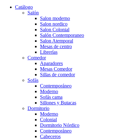
Catálogo
Salón
Salon moderno
Salon nordico
Salon Colonial
Salón Contemporaneo
Salon Atemporal
Mesas de centro
Librerías
Comedor
Aparadores
Mesas Comedor
Sillas de comedor
Sofás
Contemporáneo
Moderno
Sofás cama
Sillones y Butacas
Dormitorio
Moderno
Colonial
Dormitorio Nórdico
Contemporáneo
Cabeceros