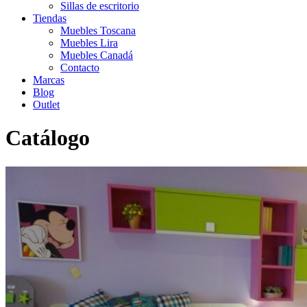
Sillas de escritorio
Tiendas
Muebles Toscana
Muebles Lira
Muebles Canadá
Contacto
Marcas
Blog
Outlet
Catálogo
Inicio
>
Catálogo
>
Outlet
>
Dormitorio juvenil completo 5