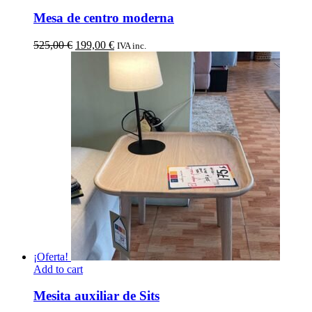
Mesa de centro moderna
El
El
525,00
€
199,00
€
IVA inc.
precio
precio
original
actual
era:
es:
525,00 €.
199,00 €.
¡Oferta!
Add to cart
Mesita auxiliar de Sits