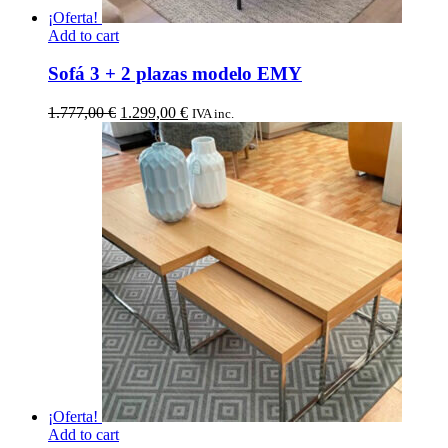
¡Oferta!
Add to cart
Sofá 3 + 2 plazas modelo EMY
El
El
1.777,00
€
1.299,00
€
IVA inc.
precio
precio
original
actual
era:
es:
1.777,00 €.
1.299,00 €.
¡Oferta!
Add to cart