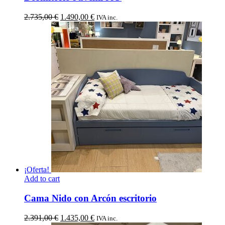
El
El
2.735,00
€
1.490,00
€
IVA inc.
precio
precio
original
actual
era:
es:
2.735,00 €.
1.490,00 €.
¡Oferta!
Add to cart
Cama Nido con Arcón escritorio
El
El
2.391,00
€
1.435,00
€
IVA inc.