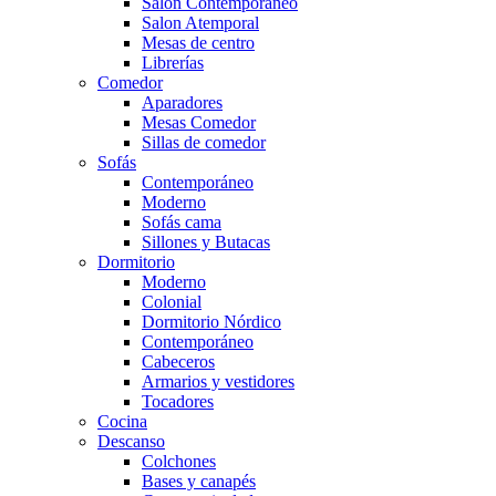
Salón Contemporaneo
Salon Atemporal
Mesas de centro
Librerías
Comedor
Aparadores
Mesas Comedor
Sillas de comedor
Sofás
Contemporáneo
Moderno
Sofás cama
Sillones y Butacas
Dormitorio
Moderno
Colonial
Dormitorio Nórdico
Contemporáneo
Cabeceros
Armarios y vestidores
Tocadores
Cocina
Descanso
Colchones
Bases y canapés