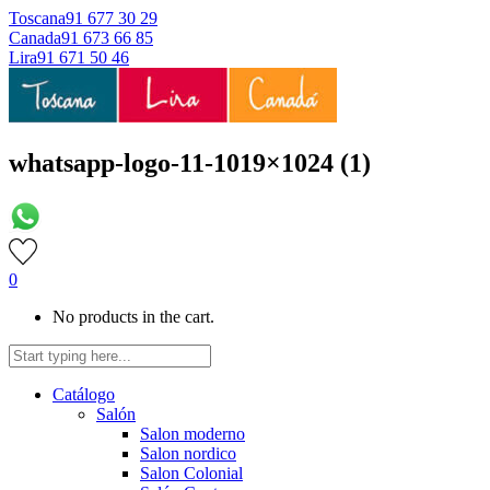
Toscana
91 677 30 29
Canada
91 673 66 85
Lira
91 671 50 46
whatsapp-logo-11-1019×1024 (1)
0
No products in the cart.
Catálogo
Salón
Salon moderno
Salon nordico
Salon Colonial