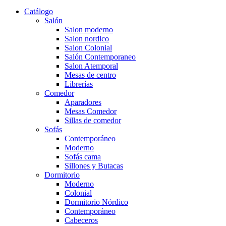
Catálogo
Salón
Salon moderno
Salon nordico
Salon Colonial
Salón Contemporaneo
Salon Atemporal
Mesas de centro
Librerías
Comedor
Aparadores
Mesas Comedor
Sillas de comedor
Sofás
Contemporáneo
Moderno
Sofás cama
Sillones y Butacas
Dormitorio
Moderno
Colonial
Dormitorio Nórdico
Contemporáneo
Cabeceros