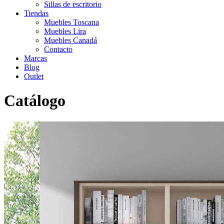
Sillas de escritorio
Tiendas
Muebles Toscana
Muebles Lira
Muebles Canadá
Contacto
Marcas
Blog
Outlet
Catálogo
Inicio
>
Catálogo
>
Librerías
>
Librería Moss15