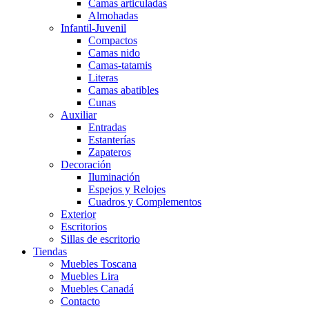
Camas articuladas
Almohadas
Infantil-Juvenil
Compactos
Camas nido
Camas-tatamis
Literas
Camas abatibles
Cunas
Auxiliar
Entradas
Estanterías
Zapateros
Decoración
Iluminación
Espejos y Relojes
Cuadros y Complementos
Exterior
Escritorios
Sillas de escritorio
Tiendas
Muebles Toscana
Muebles Lira
Muebles Canadá
Contacto