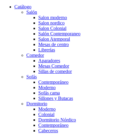
Catálogo
Salón
Salon moderno
Salon nordico
Salon Colonial
Salón Contemporaneo
Salon Atemporal
Mesas de centro
Librerías
Comedor
Aparadores
Mesas Comedor
Sillas de comedor
Sofás
Contemporáneo
Moderno
Sofás cama
Sillones y Butacas
Dormitorio
Moderno
Colonial
Dormitorio Nórdico
Contemporáneo
Cabeceros