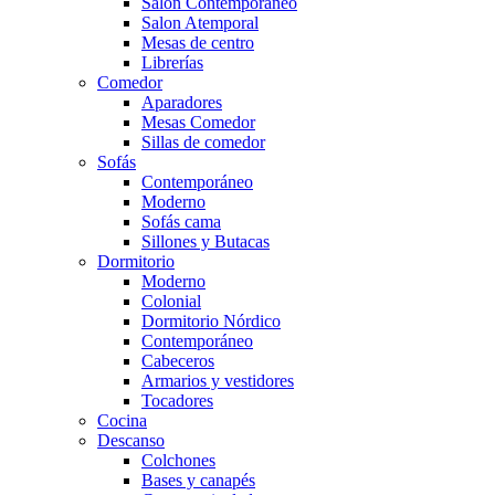
Salón Contemporaneo
Salon Atemporal
Mesas de centro
Librerías
Comedor
Aparadores
Mesas Comedor
Sillas de comedor
Sofás
Contemporáneo
Moderno
Sofás cama
Sillones y Butacas
Dormitorio
Moderno
Colonial
Dormitorio Nórdico
Contemporáneo
Cabeceros
Armarios y vestidores
Tocadores
Cocina
Descanso
Colchones
Bases y canapés