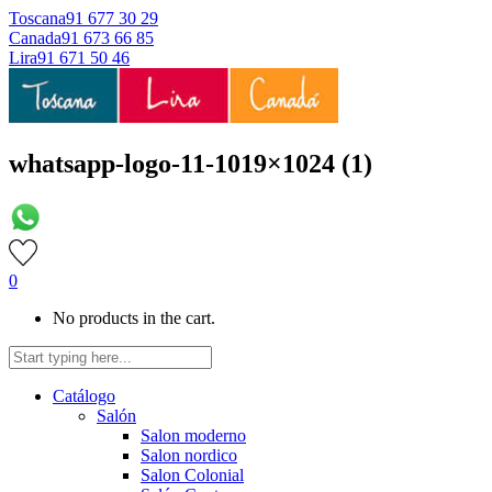
Toscana
91 677 30 29
Canada
91 673 66 85
Lira
91 671 50 46
whatsapp-logo-11-1019×1024 (1)
0
No products in the cart.
Catálogo
Salón
Salon moderno
Salon nordico
Salon Colonial