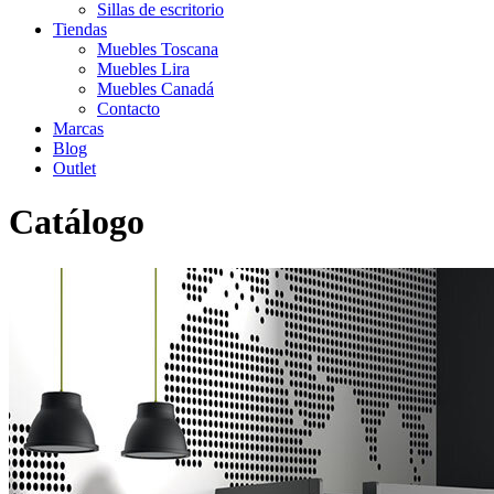
Sillas de escritorio
Tiendas
Muebles Toscana
Muebles Lira
Muebles Canadá
Contacto
Marcas
Blog
Outlet
Catálogo
Inicio
>
Catálogo
>
Infantil-Juvenil
>
Dormitorio juvenil 55