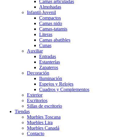
Camas articuladas
Almohadas
Infantil-Juvenil
Compactos
Camas nido
Camas-tatamis
Literas
Camas abatibles
Cunas
Auxiliar
Entradas
Estanterías
Zapateros
Decoración
Iluminación
Espejos y Relojes
Cuadros y Complementos
Exterior
Escritorios
Sillas de escritorio
Tiendas
Muebles Toscana
Muebles Lira
Muebles Canadá
Contacto