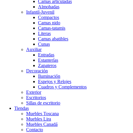
Camas articuladas
Almohadas
Infantil-Juvenil
Compactos
Camas nido
Camas-tatamis
Literas
Camas abatibles
Cunas
Auxiliar
Entradas
Estanterías
Zapateros
Decoración
Iluminación
Espejos y Relojes
Cuadros y Complementos
Exterior
Escritorios
Sillas de escritorio
Tiendas
Muebles Toscana
Muebles Lira
Muebles Canadá
Contacto