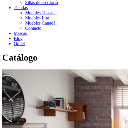
Sillas de escritorio
Tiendas
Muebles Toscana
Muebles Lira
Muebles Canadá
Contacto
Marcas
Blog
Outlet
Catálogo
Inicio
>
Catálogo
>
Infantil-Juvenil
>
Dormitorio juvenil 53