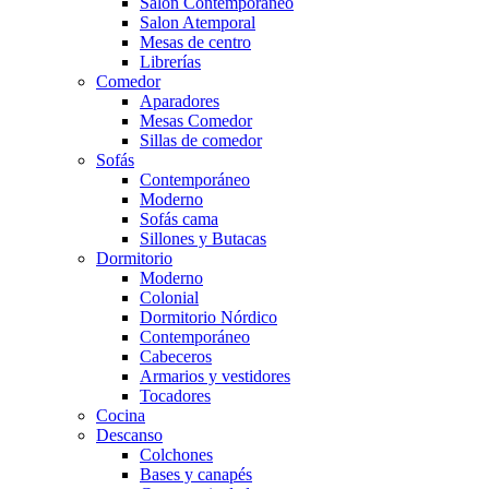
Salón Contemporaneo
Salon Atemporal
Mesas de centro
Librerías
Comedor
Aparadores
Mesas Comedor
Sillas de comedor
Sofás
Contemporáneo
Moderno
Sofás cama
Sillones y Butacas
Dormitorio
Moderno
Colonial
Dormitorio Nórdico
Contemporáneo
Cabeceros
Armarios y vestidores
Tocadores
Cocina
Descanso
Colchones
Bases y canapés