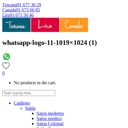
Toscana
91 677 30 29
Canada
91 673 66 85
Lira
91 671 50 46
whatsapp-logo-11-1019×1024 (1)
0
No products in the cart.
Catálogo
Salón
Salon moderno
Salon nordico
Salon Colonial