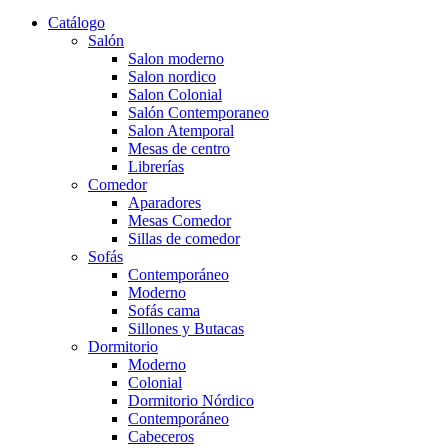
Catálogo
Salón
Salon moderno
Salon nordico
Salon Colonial
Salón Contemporaneo
Salon Atemporal
Mesas de centro
Librerías
Comedor
Aparadores
Mesas Comedor
Sillas de comedor
Sofás
Contemporáneo
Moderno
Sofás cama
Sillones y Butacas
Dormitorio
Moderno
Colonial
Dormitorio Nórdico
Contemporáneo
Cabeceros