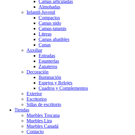
Camas articuladas
Almohadas
Infantil-Juvenil
Compactos
Camas nido
Camas-tatamis
Literas
Camas abatibles
Cunas
Auxiliar
Entradas
Estanterías
Zapateros
Decoración
Iluminación
Espejos y Relojes
Cuadros y Complementos
Exterior
Escritorios
Sillas de escritorio
Tiendas
Muebles Toscana
Muebles Lira
Muebles Canadá
Contacto