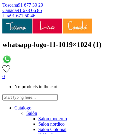
Toscana
91 677 30 29
Canada
91 673 66 85
Lira
91 671 50 46
whatsapp-logo-11-1019×1024 (1)
0
No products in the cart.
Catálogo
Salón
Salon moderno
Salon nordico
Salon Colonial