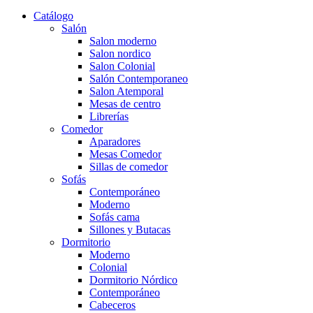
Catálogo
Salón
Salon moderno
Salon nordico
Salon Colonial
Salón Contemporaneo
Salon Atemporal
Mesas de centro
Librerías
Comedor
Aparadores
Mesas Comedor
Sillas de comedor
Sofás
Contemporáneo
Moderno
Sofás cama
Sillones y Butacas
Dormitorio
Moderno
Colonial
Dormitorio Nórdico
Contemporáneo
Cabeceros