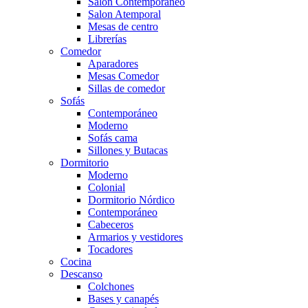
Salón Contemporaneo
Salon Atemporal
Mesas de centro
Librerías
Comedor
Aparadores
Mesas Comedor
Sillas de comedor
Sofás
Contemporáneo
Moderno
Sofás cama
Sillones y Butacas
Dormitorio
Moderno
Colonial
Dormitorio Nórdico
Contemporáneo
Cabeceros
Armarios y vestidores
Tocadores
Cocina
Descanso
Colchones
Bases y canapés