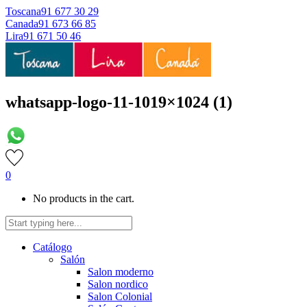
Toscana
91 677 30 29
Canada
91 673 66 85
Lira
91 671 50 46
whatsapp-logo-11-1019×1024 (1)
0
No products in the cart.
Catálogo
Salón
Salon moderno
Salon nordico
Salon Colonial