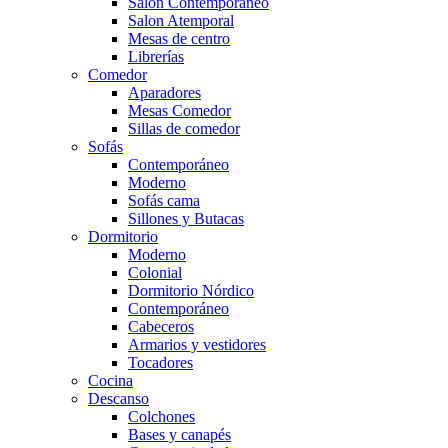
Salón Contemporaneo
Salon Atemporal
Mesas de centro
Librerías
Comedor
Aparadores
Mesas Comedor
Sillas de comedor
Sofás
Contemporáneo
Moderno
Sofás cama
Sillones y Butacas
Dormitorio
Moderno
Colonial
Dormitorio Nórdico
Contemporáneo
Cabeceros
Armarios y vestidores
Tocadores
Cocina
Descanso
Colchones
Bases y canapés