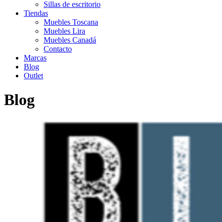
Sillas de escritorio
Tiendas
Muebles Toscana
Muebles Lira
Muebles Canadá
Contacto
Marcas
Blog
Outlet
Blog
Inicio
>
Black friday