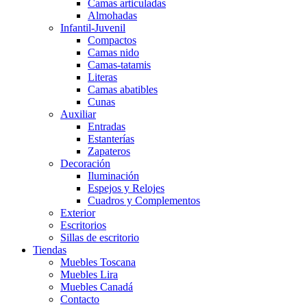
Camas articuladas
Almohadas
Infantil-Juvenil
Compactos
Camas nido
Camas-tatamis
Literas
Camas abatibles
Cunas
Auxiliar
Entradas
Estanterías
Zapateros
Decoración
Iluminación
Espejos y Relojes
Cuadros y Complementos
Exterior
Escritorios
Sillas de escritorio
Tiendas
Muebles Toscana
Muebles Lira
Muebles Canadá
Contacto