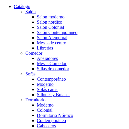
Catálogo
Salón
Salon moderno
Salon nordico
Salon Colonial
Salón Contemporaneo
Salon Atemporal
Mesas de centro
Librerías
Comedor
Aparadores
Mesas Comedor
Sillas de comedor
Sofás
Contemporáneo
Moderno
Sofás cama
Sillones y Butacas
Dormitorio
Moderno
Colonial
Dormitorio Nórdico
Contemporáneo
Cabeceros