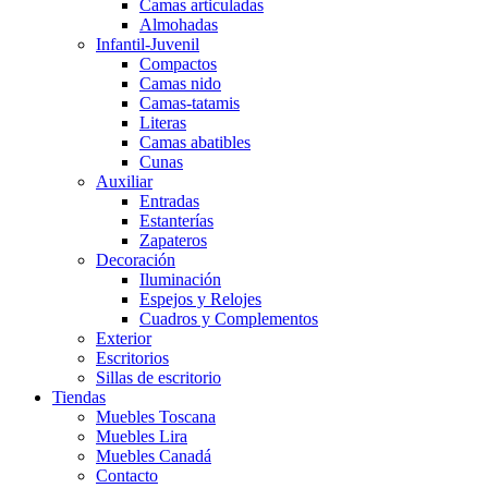
Camas articuladas
Almohadas
Infantil-Juvenil
Compactos
Camas nido
Camas-tatamis
Literas
Camas abatibles
Cunas
Auxiliar
Entradas
Estanterías
Zapateros
Decoración
Iluminación
Espejos y Relojes
Cuadros y Complementos
Exterior
Escritorios
Sillas de escritorio
Tiendas
Muebles Toscana
Muebles Lira
Muebles Canadá
Contacto