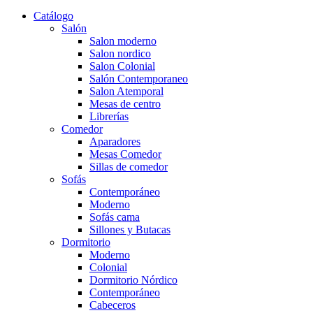
Catálogo
Salón
Salon moderno
Salon nordico
Salon Colonial
Salón Contemporaneo
Salon Atemporal
Mesas de centro
Librerías
Comedor
Aparadores
Mesas Comedor
Sillas de comedor
Sofás
Contemporáneo
Moderno
Sofás cama
Sillones y Butacas
Dormitorio
Moderno
Colonial
Dormitorio Nórdico
Contemporáneo
Cabeceros