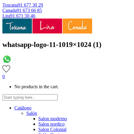
Toscana
91 677 30 29
Canada
91 673 66 85
Lira
91 671 50 46
whatsapp-logo-11-1019×1024 (1)
0
No products in the cart.
Catálogo
Salón
Salon moderno
Salon nordico
Salon Colonial