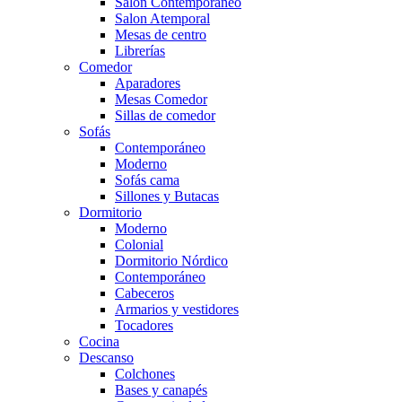
Salón Contemporaneo
Salon Atemporal
Mesas de centro
Librerías
Comedor
Aparadores
Mesas Comedor
Sillas de comedor
Sofás
Contemporáneo
Moderno
Sofás cama
Sillones y Butacas
Dormitorio
Moderno
Colonial
Dormitorio Nórdico
Contemporáneo
Cabeceros
Armarios y vestidores
Tocadores
Cocina
Descanso
Colchones
Bases y canapés