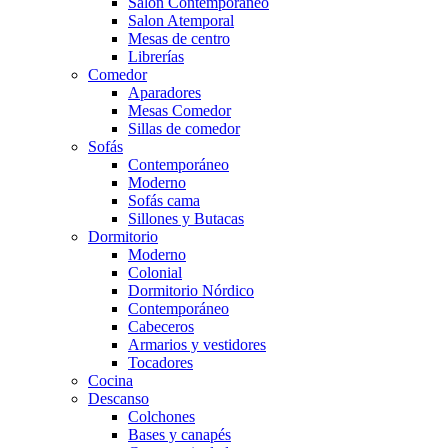
Salón Contemporaneo
Salon Atemporal
Mesas de centro
Librerías
Comedor
Aparadores
Mesas Comedor
Sillas de comedor
Sofás
Contemporáneo
Moderno
Sofás cama
Sillones y Butacas
Dormitorio
Moderno
Colonial
Dormitorio Nórdico
Contemporáneo
Cabeceros
Armarios y vestidores
Tocadores
Cocina
Descanso
Colchones
Bases y canapés