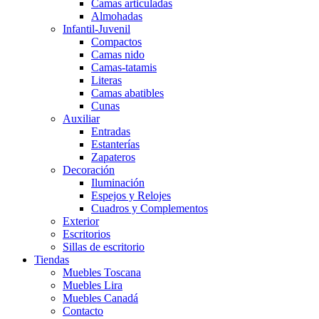
Camas articuladas
Almohadas
Infantil-Juvenil
Compactos
Camas nido
Camas-tatamis
Literas
Camas abatibles
Cunas
Auxiliar
Entradas
Estanterías
Zapateros
Decoración
Iluminación
Espejos y Relojes
Cuadros y Complementos
Exterior
Escritorios
Sillas de escritorio
Tiendas
Muebles Toscana
Muebles Lira
Muebles Canadá
Contacto