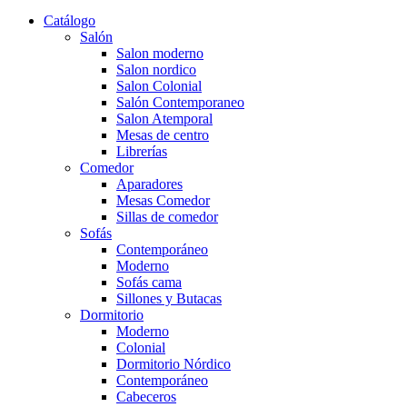
Catálogo
Salón
Salon moderno
Salon nordico
Salon Colonial
Salón Contemporaneo
Salon Atemporal
Mesas de centro
Librerías
Comedor
Aparadores
Mesas Comedor
Sillas de comedor
Sofás
Contemporáneo
Moderno
Sofás cama
Sillones y Butacas
Dormitorio
Moderno
Colonial
Dormitorio Nórdico
Contemporáneo
Cabeceros