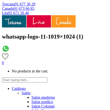
Toscana
91 677 30 29
Canada
91 673 66 85
Lira
91 671 50 46
whatsapp-logo-11-1019×1024 (1)
0
No products in the cart.
Catálogo
Salón
Salon moderno
Salon nordico
Salon Colonial