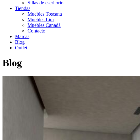
Sillas de escritorio
Tiendas
Muebles Toscana
Muebles Lira
Muebles Canadá
Contacto
Marcas
Blog
Outlet
Blog
Inicio
>
Decoración con cuadros