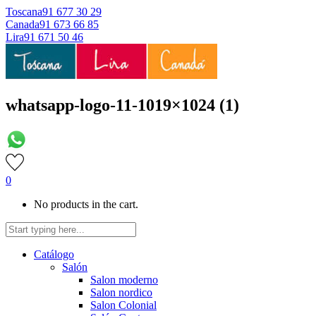
Toscana
91 677 30 29
Canada
91 673 66 85
Lira
91 671 50 46
whatsapp-logo-11-1019×1024 (1)
0
No products in the cart.
Catálogo
Salón
Salon moderno
Salon nordico
Salon Colonial