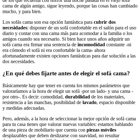
de los que recuerda con horror una noche pasada en el viejo sofá
cama de algún amigo, sigue leyendo, porque las cosas han cambiado
mucho, y para bien.
Los sofás cama son esa opción fantástica para
cubrir dos
necesidades
: disponer de un sofá confortable en el salón para el uso
diario y contar con una cama más para acomodar a la familia o los
amigos cuando sea necesario. Si bien hace unos años adquirir un
sofá cama era firmar una sentencia de
incomodidad
constante -ni
era cómodo el sofá ni era confortable la cama- ahora
afortunadamente existen opciones fantásticas para dar solución a las
dos necesidades.
¿En qué debes fijarte antes de elegir el sofá cama?
Básicamente hay que tener en cuenta los mismos parámetros que
valoraríamos a la hora de elegir un sofá -por un lado- y una cama -
por otro-. Es decir: comodidad,
durabilidad
de los materiales,
resistencia a las manchas, posibilidad de
lavado
, espacio disponible
y medidas adecuadas.
Pero, además, a la hora de seleccionar la mejor opción de sofá cama
para tu casa tienes que valorar nuevas variables: estamos hablando
de una pieza de mobiliario que cuenta con
piezas móviles
desplazables que deben deslizarse con suavidad, no resultar