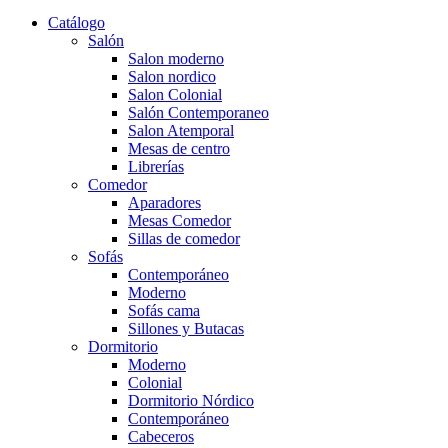
Catálogo
Salón
Salon moderno
Salon nordico
Salon Colonial
Salón Contemporaneo
Salon Atemporal
Mesas de centro
Librerías
Comedor
Aparadores
Mesas Comedor
Sillas de comedor
Sofás
Contemporáneo
Moderno
Sofás cama
Sillones y Butacas
Dormitorio
Moderno
Colonial
Dormitorio Nórdico
Contemporáneo
Cabeceros