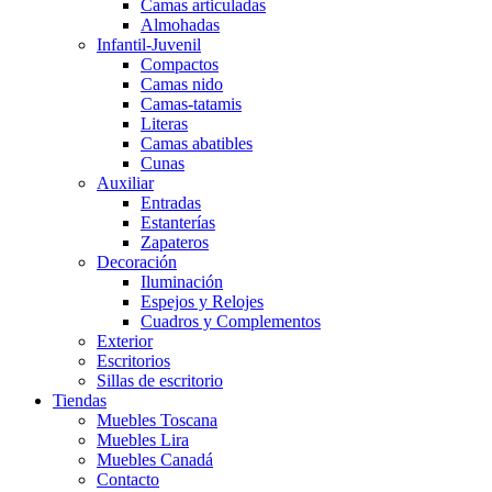
Camas articuladas
Almohadas
Infantil-Juvenil
Compactos
Camas nido
Camas-tatamis
Literas
Camas abatibles
Cunas
Auxiliar
Entradas
Estanterías
Zapateros
Decoración
Iluminación
Espejos y Relojes
Cuadros y Complementos
Exterior
Escritorios
Sillas de escritorio
Tiendas
Muebles Toscana
Muebles Lira
Muebles Canadá
Contacto