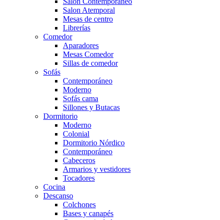
Salón Contemporaneo
Salon Atemporal
Mesas de centro
Librerías
Comedor
Aparadores
Mesas Comedor
Sillas de comedor
Sofás
Contemporáneo
Moderno
Sofás cama
Sillones y Butacas
Dormitorio
Moderno
Colonial
Dormitorio Nórdico
Contemporáneo
Cabeceros
Armarios y vestidores
Tocadores
Cocina
Descanso
Colchones
Bases y canapés