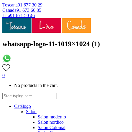
Toscana
91 677 30 29
Canada
91 673 66 85
Lira
91 671 50 46
whatsapp-logo-11-1019×1024 (1)
0
No products in the cart.
Catálogo
Salón
Salon moderno
Salon nordico
Salon Colonial