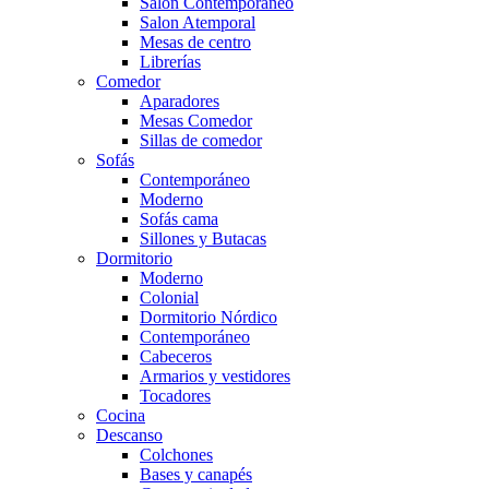
Salón Contemporaneo
Salon Atemporal
Mesas de centro
Librerías
Comedor
Aparadores
Mesas Comedor
Sillas de comedor
Sofás
Contemporáneo
Moderno
Sofás cama
Sillones y Butacas
Dormitorio
Moderno
Colonial
Dormitorio Nórdico
Contemporáneo
Cabeceros
Armarios y vestidores
Tocadores
Cocina
Descanso
Colchones
Bases y canapés