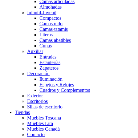
Camas articuladas
Almohadas
Infantil-Juvenil
Compactos
Camas nido
Camas-tatamis
Literas
Camas abatibles
Cunas
Auxiliar
Entradas
Estanterías
Zapateros
Decoración
Iluminación
Espejos y Relojes
Cuadros y Complementos
Exterior
Escritorios
Sillas de escritorio
Tiendas
Muebles Toscana
Muebles Lira
Muebles Canadá
Contacto