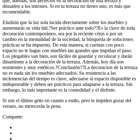
que, además, son perfectos en la decoracion de una terraza y
disuaden a los mirones. Si en tu terraza no tienes uno, es más que
recomendable.
Eludirás que la luz sola incida directamente sobre los muebles y
aumentarás su vida útil.?Ser práctico ante todo??Es la clave de toda
decoración contemporáneo, sea por la reciente crisis o por un
cambio en la mentalidad de la sociedad, la búsqueda de soluciones
prácticas se ha impuesto. De esta manera, si cuentas con poco
espacio no te hagas con muebles tan grandes que impidan el paso.
Los plegables van bien, son fáciles de guardar y recolocar y darán
dinamismo a la decoración de la terraza. Además, hoy día son
resistentes y muy estéticos.?Conclusión??La decoracion de la terraza
no es nada sin los muebles adecuados. Su resistencia a las
inclemencias del tiempo es clave, adecuarse al espacio disponible es
indispensable y deben ser prácticos para adaptarse a la terraza. Sin
embargo, lo más importante es la comodidad y el disfrute.
Si son el último grito en cuanto a estilo, pero te impiden gozar del
verano, no merecerán la pena.
Comparte: