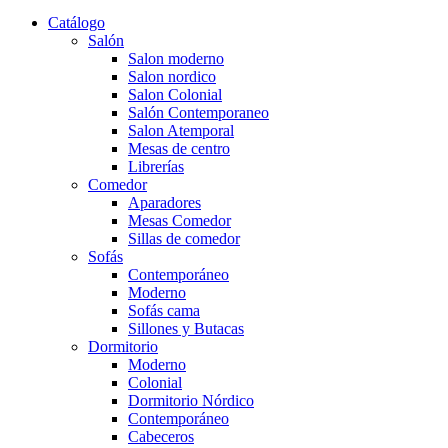
Catálogo
Salón
Salon moderno
Salon nordico
Salon Colonial
Salón Contemporaneo
Salon Atemporal
Mesas de centro
Librerías
Comedor
Aparadores
Mesas Comedor
Sillas de comedor
Sofás
Contemporáneo
Moderno
Sofás cama
Sillones y Butacas
Dormitorio
Moderno
Colonial
Dormitorio Nórdico
Contemporáneo
Cabeceros