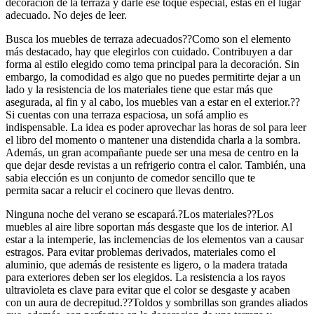
decoracion de la terraza y darle ese toque especial, estás en el lugar
adecuado. No dejes de leer.
Busca los muebles de terraza adecuados??Como son el elemento
más destacado, hay que elegirlos con cuidado. Contribuyen a dar
forma al estilo elegido como tema principal para la decoración. Sin
embargo, la comodidad es algo que no puedes permitirte dejar a un
lado y la resistencia de los materiales tiene que estar más que
asegurada, al fin y al cabo, los muebles van a estar en el exterior.??
Si cuentas con una terraza espaciosa, un sofá amplio es
indispensable. La idea es poder aprovechar las horas de sol para leer
el libro del momento o mantener una distendida charla a la sombra.
Además, un gran acompañante puede ser una mesa de centro en la
que dejar desde revistas a un refrigerio contra el calor. También, una
sabia elección es un conjunto de comedor sencillo que te
permita sacar a relucir el cocinero que llevas dentro.
Ninguna noche del verano se escapará.?Los materiales??Los
muebles al aire libre soportan más desgaste que los de interior. Al
estar a la intemperie, las inclemencias de los elementos van a causar
estragos. Para evitar problemas derivados, materiales como el
aluminio, que además de resistente es ligero, o la madera tratada
para exteriores deben ser los elegidos. La resistencia a los rayos
ultravioleta es clave para evitar que el color se desgaste y acaben
con un aura de decrepitud.??Toldos y sombrillas son grandes aliados