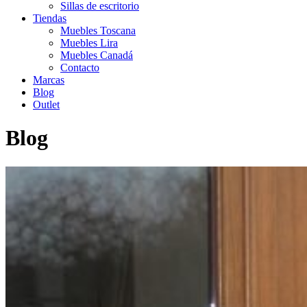
Sillas de escritorio
Tiendas
Muebles Toscana
Muebles Lira
Muebles Canadá
Contacto
Marcas
Blog
Outlet
Blog
Inicio
>
Las claves para encontrar los mejores muebles para la
terraza