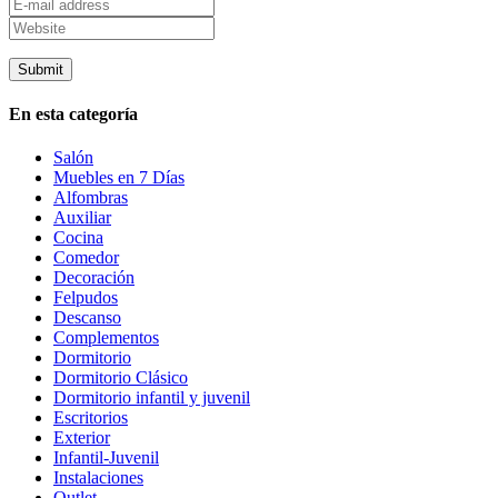
En esta categoría
Salón
Muebles en 7 Días
Alfombras
Auxiliar
Cocina
Comedor
Decoración
Felpudos
Descanso
Complementos
Dormitorio
Dormitorio Clásico
Dormitorio infantil y juvenil
Escritorios
Exterior
Infantil-Juvenil
Instalaciones
Outlet