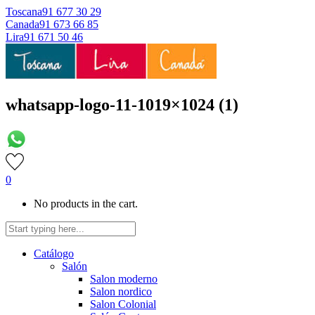
Toscana
91 677 30 29
Canada
91 673 66 85
Lira
91 671 50 46
whatsapp-logo-11-1019×1024 (1)
0
No products in the cart.
Catálogo
Salón
Salon moderno
Salon nordico
Salon Colonial