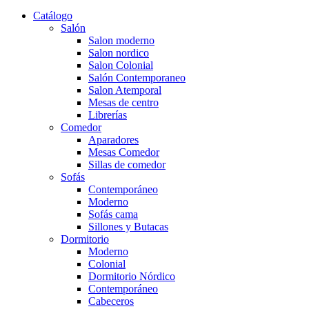
Catálogo
Salón
Salon moderno
Salon nordico
Salon Colonial
Salón Contemporaneo
Salon Atemporal
Mesas de centro
Librerías
Comedor
Aparadores
Mesas Comedor
Sillas de comedor
Sofás
Contemporáneo
Moderno
Sofás cama
Sillones y Butacas
Dormitorio
Moderno
Colonial
Dormitorio Nórdico
Contemporáneo
Cabeceros