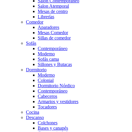
Salón Contemporaneo
Salon Atemporal
Mesas de centro
Librerías
Comedor
Aparadores
Mesas Comedor
Sillas de comedor
Sofás
Contemporáneo
Moderno
Sofás cama
Sillones y Butacas
Dormitorio
Moderno
Colonial
Dormitorio Nórdico
Contemporáneo
Cabeceros
Armarios y vestidores
Tocadores
Cocina
Descanso
Colchones
Bases y canapés