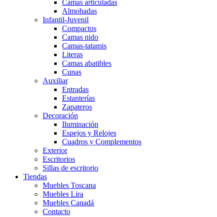
Camas articuladas
Almohadas
Infantil-Juvenil
Compactos
Camas nido
Camas-tatamis
Literas
Camas abatibles
Cunas
Auxiliar
Entradas
Estanterías
Zapateros
Decoración
Iluminación
Espejos y Relojes
Cuadros y Complementos
Exterior
Escritorios
Sillas de escritorio
Tiendas
Muebles Toscana
Muebles Lira
Muebles Canadá
Contacto