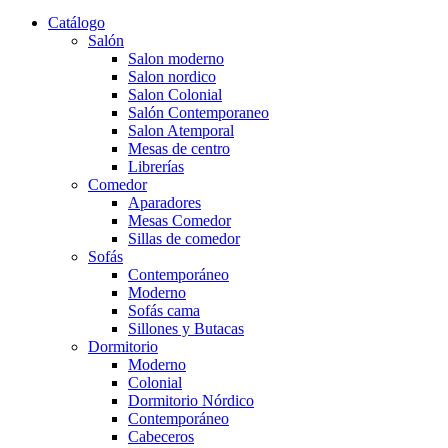
Catálogo
Salón
Salon moderno
Salon nordico
Salon Colonial
Salón Contemporaneo
Salon Atemporal
Mesas de centro
Librerías
Comedor
Aparadores
Mesas Comedor
Sillas de comedor
Sofás
Contemporáneo
Moderno
Sofás cama
Sillones y Butacas
Dormitorio
Moderno
Colonial
Dormitorio Nórdico
Contemporáneo
Cabeceros