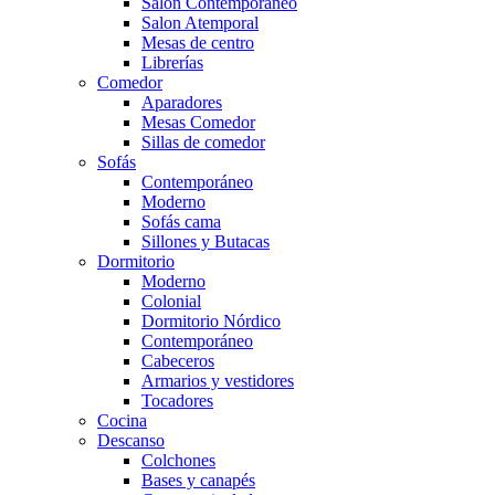
Salón Contemporaneo
Salon Atemporal
Mesas de centro
Librerías
Comedor
Aparadores
Mesas Comedor
Sillas de comedor
Sofás
Contemporáneo
Moderno
Sofás cama
Sillones y Butacas
Dormitorio
Moderno
Colonial
Dormitorio Nórdico
Contemporáneo
Cabeceros
Armarios y vestidores
Tocadores
Cocina
Descanso
Colchones
Bases y canapés