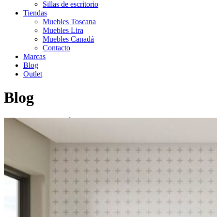
Sillas de escritorio
Tiendas
Muebles Toscana
Muebles Lira
Muebles Canadá
Contacto
Marcas
Blog
Outlet
Blog
Inicio
>
HABITACIÓN PARA ADOLESCENTES KUBOX .
QUÉ BIEN SE ESTÁ EN CASA