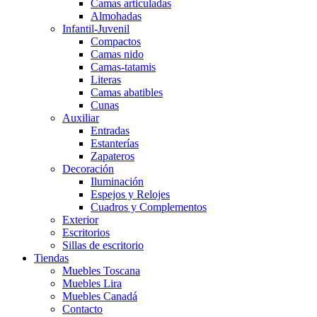
Camas articuladas
Almohadas
Infantil-Juvenil
Compactos
Camas nido
Camas-tatamis
Literas
Camas abatibles
Cunas
Auxiliar
Entradas
Estanterías
Zapateros
Decoración
Iluminación
Espejos y Relojes
Cuadros y Complementos
Exterior
Escritorios
Sillas de escritorio
Tiendas
Muebles Toscana
Muebles Lira
Muebles Canadá
Contacto