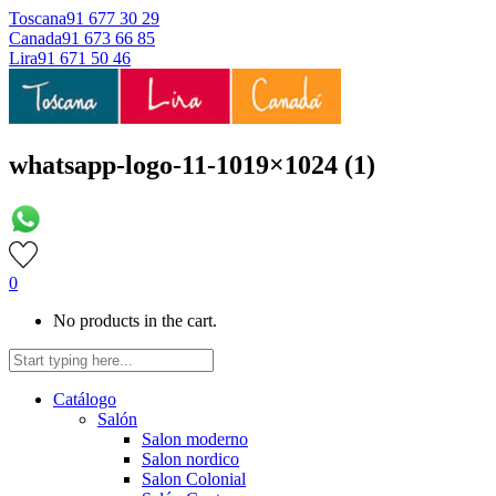
Toscana
91 677 30 29
Canada
91 673 66 85
Lira
91 671 50 46
whatsapp-logo-11-1019×1024 (1)
0
No products in the cart.
Catálogo
Salón
Salon moderno
Salon nordico
Salon Colonial