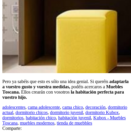
Pero ya sabéis que esto es sólo una idea genial. Si queréis
adaptarla
a vuestro gusto y vuestra medidas,
podéis acercaros a
Muebles
Toscana.
Ellos crearán con vosotros
la habitación perfecta para
vuestro hijo.
adolescentes
,
cama adolescente
,
cama chico
,
decoración
,
dormitorio
actual
,
dormitorio chicos
,
dormitorio juvenil
,
dormitorio Kubox
,
dormitorios
,
habitación chico
,
habitación juvenil
,
Kubox - Muebles
Toscana
,
muebles modernos
,
tienda de muebbles
Comparte: