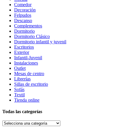
Comedor
Decoración
Felpudos
Descanso
Complementos
Dormitorio
Dormitorio Clásico
Dormitorio infantil y juvenil
Escritorios
Exterior
Infantil-Juvenil
Instalaciones
Outlet
Mesas de centro
Librerías
Sillas de escritorio
Sofás
Textil
Tienda online
Todas las categorías