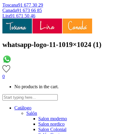
Toscana
91 677 30 29
Canada
91 673 66 85
Lira
91 671 50 46
whatsapp-logo-11-1019×1024 (1)
0
No products in the cart.
Catálogo
Salón
Salon moderno
Salon nordico
Salon Colonial