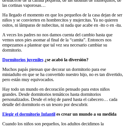
deshacerse de la camita pequeña, de las sábanas de muñequitos, de
las cortinas vaporosas…
Ha llegado el momento en que los pequeños de la casa dejan de ser
niños y se convierten en hombrecitos y mujercitas. Ya no quieren
ositos, ni lámparas de nubecitas, ni nada que acabe en -ito o en -ita.
A veces los padres no nos damos cuenta del cambio hasta que
vemos unos pies asomar al final de la “camita”. Entonces nos
empezamos a plantear que tal vez sea necesario cambiar su
dormitorio.
Dormitorios juveniles
¿se acabó la diversión?
Muchos papás piensan que decorar un dormitorio para ese
miniadulto en que se ha convertido nuestro hijo, no es tan divertido,
pero están muy equivocados.
Hay todo un mundo en decoración pensado para estos niños
grandes. Desde dormitorios temáticos hasta dormitorios
personalizados. Desde el reloj de pared hasta el cabecero… cada
detalle del dormitorio es un tesoro por descubrir.
Elegir el dormitorio Infantil
es crear un mundo a su medida
Cuando los niños son pequeños, los adultos decidimos la