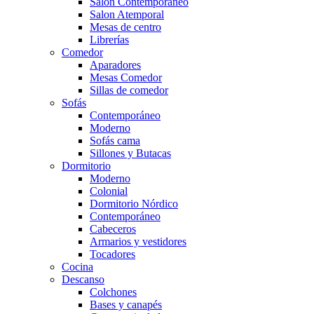
Salón Contemporaneo
Salon Atemporal
Mesas de centro
Librerías
Comedor
Aparadores
Mesas Comedor
Sillas de comedor
Sofás
Contemporáneo
Moderno
Sofás cama
Sillones y Butacas
Dormitorio
Moderno
Colonial
Dormitorio Nórdico
Contemporáneo
Cabeceros
Armarios y vestidores
Tocadores
Cocina
Descanso
Colchones
Bases y canapés