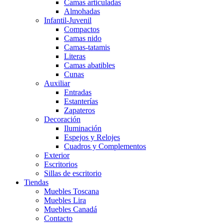
Camas articuladas
Almohadas
Infantil-Juvenil
Compactos
Camas nido
Camas-tatamis
Literas
Camas abatibles
Cunas
Auxiliar
Entradas
Estanterías
Zapateros
Decoración
Iluminación
Espejos y Relojes
Cuadros y Complementos
Exterior
Escritorios
Sillas de escritorio
Tiendas
Muebles Toscana
Muebles Lira
Muebles Canadá
Contacto