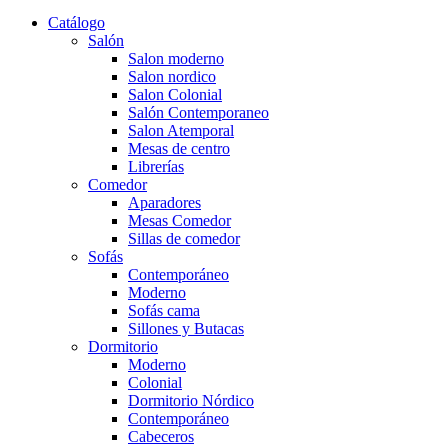
Catálogo
Salón
Salon moderno
Salon nordico
Salon Colonial
Salón Contemporaneo
Salon Atemporal
Mesas de centro
Librerías
Comedor
Aparadores
Mesas Comedor
Sillas de comedor
Sofás
Contemporáneo
Moderno
Sofás cama
Sillones y Butacas
Dormitorio
Moderno
Colonial
Dormitorio Nórdico
Contemporáneo
Cabeceros